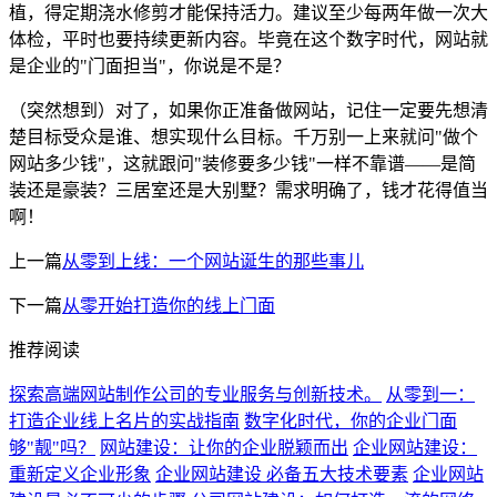
植，得定期浇水修剪才能保持活力。建议至少每两年做一次大
体检，平时也要持续更新内容。毕竟在这个数字时代，网站就
是企业的"门面担当"，你说是不是？
（突然想到）对了，如果你正准备做网站，记住一定要先想清
楚目标受众是谁、想实现什么目标。千万别一上来就问"做个
网站多少钱"，这就跟问"装修要多少钱"一样不靠谱——是简
装还是豪装？三居室还是大别墅？需求明确了，钱才花得值当
啊！
上一篇
从零到上线：一个网站诞生的那些事儿
下一篇
从零开始打造你的线上门面
推荐阅读
探索高端网站制作公司的专业服务与创新技术。
从零到一：
打造企业线上名片的实战指南
数字化时代，你的企业门面
够"靓"吗？
网站建设：让你的企业脱颖而出
企业网站建设：
重新定义企业形象
企业网站建设 必备五大技术要素
企业网站