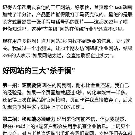
记得去年帮朋友看他的工厂网站，好家伙，首页那个flash动画
加载了半分钟，产品图片糊得跟打了马赛克似的。最绝的是联
系方式居然是一张手写电话号码的图片——这都2023年了喂！
但你知道吗，这种"古董级"网站在传统行业里还真不少见。
现在用户多挑啊！点开网站3秒内找不到想要的信息，立马就
关。我做过一个小测试，让20个朋友访问随机企业网站，结果
85%的人表示"如果网站太烂，会直接质疑企业实力"。
好网站的三大"杀手锏"
第一招：速度要快
现在的网民啊，耐心比金鱼还短。我自己
的经验是，如果一个页面加载超过3秒，转化率能掉一半多。
还记得上次在某品牌官网抢购，页面卡得我直接放弃了，后来
发现竞争对手家早就用上了CDN加速...
第二招：移动端必须给力
说出来你可能不信，但据我观察，
现在60%以上的B端客户都会先用手机查企业信息。上周见个
供应商，对方老总当场掏出手机查我们官网，幸好我们去年就