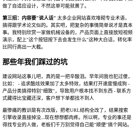
做了自适应设计，不然这单可能就黄了。
第三招：内容要"说人话"
太多企业网站喜欢堆砌专业术语，
搞得跟学术论文似的。其实吧，把复杂的事情简单说才是真本
事。我特别欣赏一家做机械设备的，产品页面上直接放短视频
演示，配上"这个按钮按下去会发生什么"这种大白话，转化率
比同行高出一大截。
那些年我们踩过的坑
建设网站这事儿吧，真的是一把辛酸泪。早年间我也犯过傻，
比如： - 追求酷炫效果加了太多特效，结果打开速度慢成狗 -
产品分类搞得特别"细致"，导致用户根本找不到东西 - 联系方
式藏得比宝藏还深，客户想下单都找不到人
最惨痛的教训是有次改版，把老URL结构全改了，结果搜索
引擎收录直接掉没...现在想想都肉疼。所以啊，专业的事还是
得找专业的人做，老板们千万别觉得自己能"顺便"搞个网站。