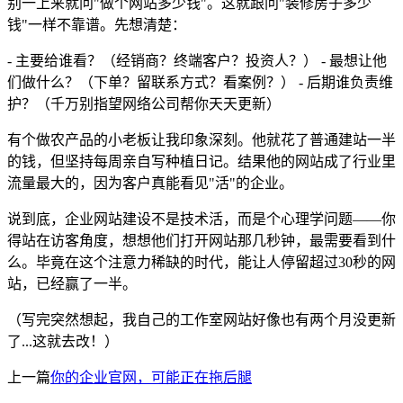
别一上来就问"做个网站多少钱"。这就跟问"装修房子多少
钱"一样不靠谱。先想清楚：
- 主要给谁看？（经销商？终端客户？投资人？） - 最想让他
们做什么？（下单？留联系方式？看案例？） - 后期谁负责维
护？（千万别指望网络公司帮你天天更新）
有个做农产品的小老板让我印象深刻。他就花了普通建站一半
的钱，但坚持每周亲自写种植日记。结果他的网站成了行业里
流量最大的，因为客户真能看见"活"的企业。
说到底，企业网站建设不是技术活，而是个心理学问题——你
得站在访客角度，想想他们打开网站那几秒钟，最需要看到什
么。毕竟在这个注意力稀缺的时代，能让人停留超过30秒的网
站，已经赢了一半。
（写完突然想起，我自己的工作室网站好像也有两个月没更新
了...这就去改！）
上一篇
你的企业官网，可能正在拖后腿