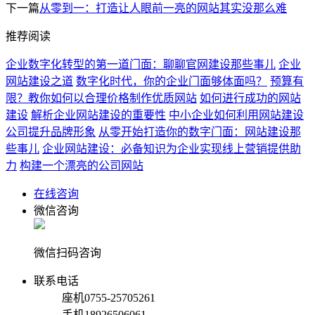
下一篇
从零到一：打造让人眼前一亮的网站其实没那么难
推荐阅读
企业数字化转型的第一道门面：聊聊官网建设那些事儿
企业
网站建设之道
数字化时代，你的企业门面够体面吗？
预算有
限？教你如何以合理价格制作优质网站
如何进行成功的网站
建设
解析企业网站建设的重要性
中小企业如何利用网站建设
公司提升品牌形象
从零开始打造你的数字门面：网站建设那
些事儿
企业网站建设：必备知识为企业实现线上营销提供助
力
构建一个漂亮的公司网站
在线咨询
微信咨询
微信扫码咨询
联系电话
座机
0755-25705261
手机
18926506061