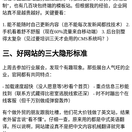
制"，也有几百块包终端的模板站。但根据我的经验，企业网
站真不是越贵越好。关键要看：
1. 能不能随时自己更新内容（总不能每次发新闻都找技术） 2.
手机看着舒不舒服（现在60%流量来自移动端） 3. 后台别整
得太复杂（见过要培训三天才会用的CMS系统吗？）
三、好网站的三大隐形标准
上周去参加行业展会，发现个有趣现象。那些展台人气旺的企
业，官网都有共同特点：
- 加载速度超快（没人愿意等5秒看个首页） - 重点信息三秒能
找到（联系方式藏得比密室逃脱线索还深） - 时不时蹦出个在
线客服（但千万别做成弹窗轰炸）
有个做外贸的朋友跟我吐槽，他们花大价钱做了英文站，结果
老外留言说"看不懂"。仔细一查，原来用的都是中式英语翻
译。所以说啊，网站建设真不是把中文内容机械翻译就完事