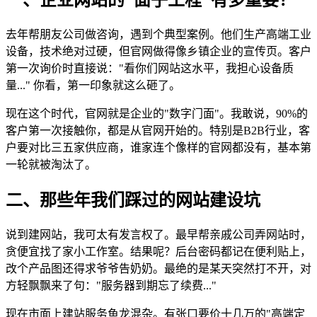
去年帮朋友公司做咨询，遇到个典型案例。他们生产高端工业
设备，技术绝对过硬，但官网做得像乡镇企业的宣传页。客户
第一次询价时直接说："看你们网站这水平，我担心设备质
量..." 你看，第一印象就这么砸了。
现在这个时代，官网就是企业的"数字门面"。我敢说，90%的
客户第一次接触你，都是从官网开始的。特别是B2B行业，客
户要对比三五家供应商，谁家连个像样的官网都没有，基本第
一轮就被淘汰了。
二、那些年我们踩过的网站建设坑
说到建网站，我可太有发言权了。最早帮亲戚公司弄网站时，
贪便宜找了家小工作室。结果呢？后台密码都记在便利贴上，
改个产品图还得求爷爷告奶奶。最绝的是某天突然打不开，对
方轻飘飘来了句："服务器到期忘了续费..."
现在市面上建站服务鱼龙混杂。有张口要价十几万的"高端定