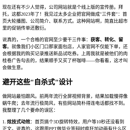
现在还有不少人觉得，公司网站就是个线上版的宣传册。拜
托，这都2023年了！我见过太多企业把官网做成"三件套"：首
页大轮播图、公司简介、联系方式。这种网站啊，简直比超市
里的促销传单还敷衍。
说真的，一个合格的官网至少要干三件事：
获客、转化、留
客
。就像我们小区门口那家面包店，人家官网不仅能下单，还
会根据我的购买记录推送新品试吃券。上周我就是被他们的肉
桂卷广告勾去的，结果顺手又买了杯咖啡——你看看，这才叫
会做生意。
避开这些"自杀式"设计
做网站最怕跟风。前两年流行全屏视频背景，结果加载慢得像
蜗牛爬；去年流行极简风，有些网站简朴得连电话都找不到。
我整理了几个要命的误区：
1.
炫技式动效
：首页搞个3D旋转特效，用户等10秒还没看到
正文。说真的，这跟用PPT做毕业答辩时疯狂加动画有什么区