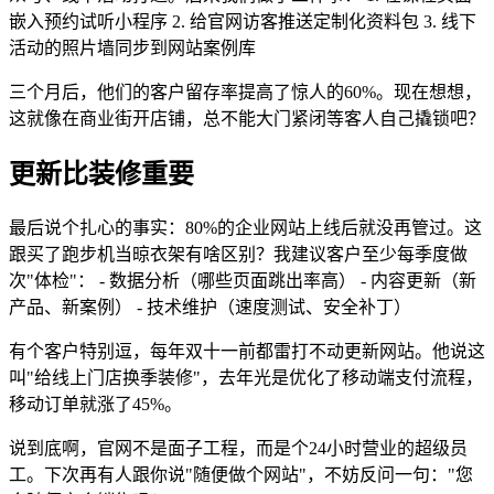
嵌入预约试听小程序 2. 给官网访客推送定制化资料包 3. 线下
活动的照片墙同步到网站案例库
三个月后，他们的客户留存率提高了惊人的60%。现在想想，
这就像在商业街开店铺，总不能大门紧闭等客人自己撬锁吧？
更新比装修重要
最后说个扎心的事实：80%的企业网站上线后就没再管过。这
跟买了跑步机当晾衣架有啥区别？我建议客户至少每季度做
次"体检"： - 数据分析（哪些页面跳出率高） - 内容更新（新
产品、新案例） - 技术维护（速度测试、安全补丁）
有个客户特别逗，每年双十一前都雷打不动更新网站。他说这
叫"给线上门店换季装修"，去年光是优化了移动端支付流程，
移动订单就涨了45%。
说到底啊，官网不是面子工程，而是个24小时营业的超级员
工。下次再有人跟你说"随便做个网站"，不妨反问一句："您