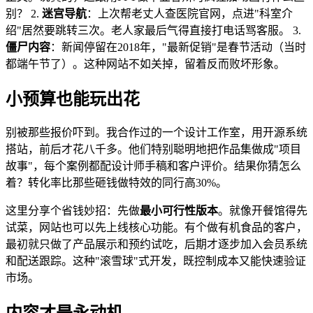
别？ 2.
迷宫导航
：上次帮老丈人查医院官网，点进"科室介
绍"居然要跳转三次。老人家最后气得直接打电话骂客服。 3.
僵尸内容
：新闻停留在2018年，"最新促销"是春节活动（当时
都端午节了）。这种网站不如关掉，留着反而败坏形象。
小预算也能玩出花
别被那些报价吓到。我合作过的一个设计工作室，用开源系统
搭站，前后才花八千多。他们特别聪明地把作品集做成"项目
故事"，每个案例都配设计师手稿和客户评价。结果你猜怎么
着？转化率比那些砸钱做特效的同行高30%。
这里分享个省钱妙招：先做
最小可行性版本
。就像开餐馆得先
试菜，网站也可以先上线核心功能。有个做有机食品的客户，
最初就只做了产品展示和预约试吃，后期才逐步加入会员系统
和配送跟踪。这种"滚雪球"式开发，既控制成本又能快速验证
市场。