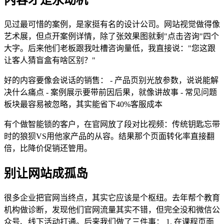
内容才是永动机
见过最可惜的案例，是家挺有名的设计公司。网站视觉做得像
艺术展，但点开案例详情，除了张效果图就剩"点击咨询"四个
大字。后来他们老板跟我吐槽咨询量低，我直接说："您这跟
让客人猜盲盒有啥区别？"
好的内容要像会说话的销售： - 产品页别光放参数，说说能解
决什么痛点 - 案例展示要带前因后果，就像讲故事 - 常见问题
板块最容易被忽略，其实能省下40%客服成本
有个做智能锁的客户，在官网放了段对比视频：传统钥匙忘带
时的狼狈VS用他家产品的从容。结果那个页面转化率直接翻
倍，比降价促销还管用。
别让网站成孤岛
很多企业把官网当终点，其实它应该是个枢纽。去年帮个教育
机构做诊断，发现他们官网流量其实不错，但完全没和微信公
众号、线下活动打通。后来我们做了三件事： 1. 在课程页面