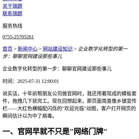
关于瑞朗
联系瑞朗
服务热线
0755-25705261
首页
>
新闻中心
>
网站建设知识
>
企业数字化转型的第一
步：聊聊官网建设那些事儿
企业数字化转型的第一步：聊聊官网建设那些事儿
时间：2025-07-31 12:00:01
说实话，十年前帮朋友公司做官网时，我还用着现成的模板套
件，拖拽几下就完工。现在回想起来，那页面简直像乡镇宣传
栏——大红色横幅配闪烁的"欢迎光临"动图，客户打开网页的
瞬间估计以为中了病毒。
一、官网早就不只是"网络门牌"