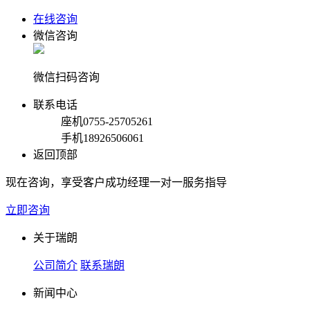
在线咨询
微信咨询
微信扫码咨询
联系电话
座机
0755-25705261
手机
18926506061
返回顶部
现在咨询，享受客户成功经理一对一服务指导
立即咨询
关于瑞朗
公司简介
联系瑞朗
新闻中心