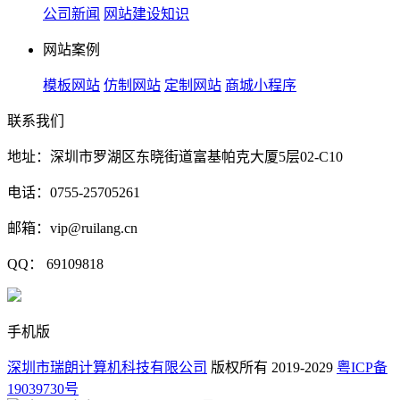
公司新闻
网站建设知识
网站案例
模板网站
仿制网站
定制网站
商城小程序
联系我们
地址：深圳市罗湖区东晓街道富基帕克大厦5层02-C10
电话：0755-25705261
邮箱：vip@ruilang.cn
QQ： 69109818
手机版
深圳市瑞朗计算机科技有限公司
版权所有 2019-2029
粤ICP备
19039730号