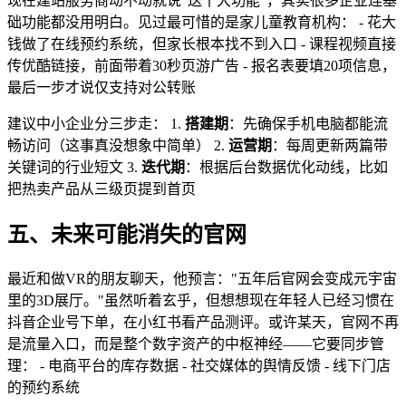
现在建站服务商动不动就说"送十大功能"，其实很多企业连基
础功能都没用明白。见过最可惜的是家儿童教育机构： - 花大
钱做了在线预约系统，但家长根本找不到入口 - 课程视频直接
传优酷链接，前面带着30秒页游广告 - 报名表要填20项信息，
最后一步才说仅支持对公转账
建议中小企业分三步走： 1.
搭建期
：先确保手机电脑都能流
畅访问（这事真没想象中简单） 2.
运营期
：每周更新两篇带
关键词的行业短文 3.
迭代期
：根据后台数据优化动线，比如
把热卖产品从三级页提到首页
五、未来可能消失的官网
最近和做VR的朋友聊天，他预言："五年后官网会变成元宇宙
里的3D展厅。"虽然听着玄乎，但想想现在年轻人已经习惯在
抖音企业号下单，在小红书看产品测评。或许某天，官网不再
是流量入口，而是整个数字资产的中枢神经——它要同步管
理： - 电商平台的库存数据 - 社交媒体的舆情反馈 - 线下门店
的预约系统