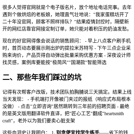
很多人觉得官网就是个电子版名片，放个地址电话完事。去年
遇到个做烘焙的老板娘，她理直气壮地说："我家蛋糕坊开了
二十年没官网，顾客不照样排队？"结果疫情封控时，隔壁新
开的网红店靠官网接定制订单，她只能对着积压的奶油发愁。
现在的好官网得像会说话的销售顾问： - 早上八点客户刷手机
时，首页动态要展示刚出炉的提拉米苏特写 - 下午三点企业采
购来询价，产品页得自动弹出批量采购优惠方案 - 深夜设计师
找灵感，案例库要能按"极简风""国潮款"智能筛选
二、那些年我们踩过的坑
记得有次帮客户改版，技术团队拍胸脯说三天搞定。结果上线
当天发现： - 手机端打开像被门夹过的报纸（响应式布局根本
没做） - 点击"立即咨询"居然跳转到三年前的招聘页面 - 最绝
的是英文版用翻译软件直译，把"匠心工艺"翻成"heartsmith
craft"，老外以为我们要卖心脏支架
这些血泪史让我明白： 1.
别贪便宜找学生练手
——省下的钱