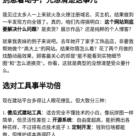
我见过太多人一上来就火急火燎注册域名、买主机，结果做到
一半发现方向全错了。真的，咱们先得搞明白：
这个网站到底
要解决什么问题
？是卖货？展示作品？还是纯粹的个人博客？
就拿我表妹的例子来说吧。去年她开了家手工饰品店，非要我
帮她做个"高大上"的网站。结果你猜怎么着？花了两个月做的
炫酷动画效果，顾客最关心的却是"能不能看到实物细节
图"和"怎么退换货"。你看，这就是典型的没想清楚受众要什
么。
选对工具事半功倍
现在建站平台多得让人眼花缭乱，但大致分三种：
1.
傻瓜式建站工具
：适合完全不懂技术的小白，像玩拼图一样
简单，但灵活性差些 2.
开源系统
：自由度超高，能折腾出各
种花样，不过得有点技术底子 3.
定制开发
：钱到位啥都能
做，但维护成本高得吓人