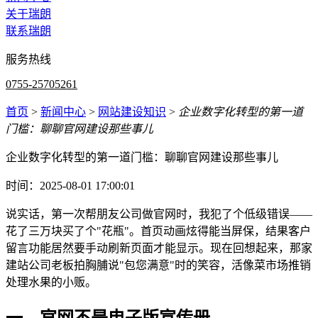
关于瑞朗
联系瑞朗
服务热线
0755-25705261
首页
>
新闻中心
>
网站建设知识
>
企业数字化转型的第一道
门槛：聊聊官网建设那些事儿
企业数字化转型的第一道门槛：聊聊官网建设那些事儿
时间：2025-08-01 17:00:01
说实话，第一次帮朋友公司做官网时，我犯了个低级错误——
花了三万块买了个"花瓶"。首页动画炫得能当屏保，结果客户
留言功能居然要手动刷新页面才能显示。现在回想起来，那家
建站公司老板拍胸脯说"包您满意"时的笑容，活像菜市场推销
处理水果的小贩。
一、官网不是电子版宣传册