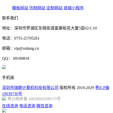
模板网站
仿制网站
定制网站
商城小程序
联系我们
地址：深圳市罗湖区东晓街道富基帕克大厦5层02-C10
电话：0755-25705261
邮箱：vip@ruilang.cn
QQ： 69109818
手机版
深圳市瑞朗计算机科技有限公司
版权所有 2019-2029
粤ICP备
19039730号
粤公网安备 44030602006155号
在线咨询
电话咨询
微信咨询