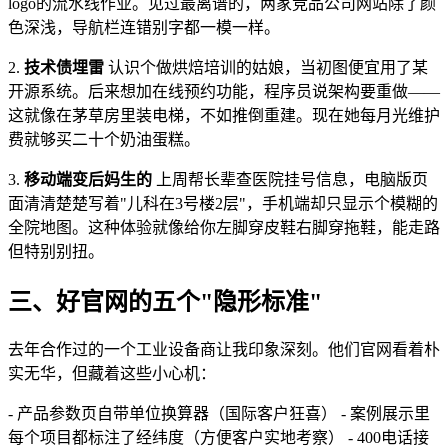
logo的流水线作业。见过最离谱的，两家竞品公司网站除了颜
色深浅，导航栏连错别字都一模一样。
2.
技术债埋雷
认识个做烘焙培训的姑娘，当初图便宜用了某
开源系统。后来想加在线预约功能，程序员说架构要重做——
这就像在茅草房里装电梯，不如推倒重建。现在她每月光维护
费就够买二十个奶油蛋糕。
3.
移动端变后妈生的
上周帮长辈查医院挂号信息，电脑版页
面清清楚楚写着"儿科在3号楼2层"，手机端却只显示个模糊的
全院地图。这种体验就像给你左脚穿皮鞋右脚穿拖鞋，能走路
但特别别扭。
三、好官网的五个"隐形标准"
去年合作过的一个工业设备商让我印象深刻。他们官网看着朴
实无华，但藏着这些小心机：
- 产品参数页自带单位换算器（国际客户狂喜） - 案例展示里
每个项目都标注了经纬度（方便客户实地考察） - 400电话接