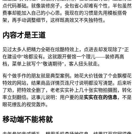
点代码基础。就像装修房子，全包省心却难有个性，半包虽然
费事却能加入自己的小心思。我现在的习惯是先用模板搭骨
架，再手动调整细节，这样既高效又不失独特性。
内容才是王道
见过太多人把精力全砸在炫酷特效上，点进去却发现除了"正
在建设中"啥都没有。这就跟开餐馆一个理儿——装修再高
档，菜单上就写个"敬请期待"，客人扭头就走。
有个做手作的朋友就是典型案例。她花大价钱做了个会飘樱花
特效的网站，结果商品详情页连尺寸说明都没写清楚。后来听
了劝，把特效全删了，老老实实补上几十张实物拍摄图，转化
率立刻翻倍。这事儿说明：用户要的是
实实在在的信息
，不是
眼花缭乱的视觉轰炸。
移动端不能将就