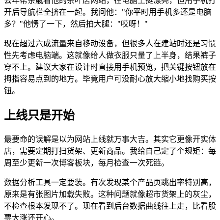
去年帮亲戚看他的茶叶店网站，在电脑上挺漂亮，但用手机打
开后导航栏全挤在一起。我问他："你平时用手机多还是电脑
多？"他愣了一下，然后拍大腿："哎呀！"
现在超过六成流量来自移动设备，但很多人在建站时还是习惯
性先考虑电脑端。这就像给人做衣服只量了上半身，结果裤子
穿不上。建议大家在设计时直接用手机预览，把关键按钮放在
拇指容易点到的地方。毕竟用户可没耐心放大缩小地找购买按
钮。
上线只是开始
最要命的误解是以为网站上线就万事大吉。其实它更像开实体
店，需要定期打扫货架、更新商品。我给自己定了个规矩：每
周至少更新一次博客板块，每月检查一次死链。
数据分析工具一定要装。有次发现某个产品页跳出率特别高，
原来是有张图片加载失败。这种问题就像超市货架上的灰尘，
不检查根本发现不了。现在看到后台数据曲线往上走，比看股
票大涨还开心。