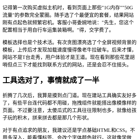
记得第一次购买虚拟主机时，看到页面上那些"1G内存""50G
流量"的参数完全蒙圈。随手选了个最便宜的套餐，结果网站
刚有点起色就频繁宕机。客服小哥委婉地说："先生，您这个
配置相当于用自行车运集装箱啊。"得，交学费了。
模板选择也是个技术活。有次贪图漂亮选了个全屏视频背景的
模板，上传后才发现加载速度慢得像老牛拉破车。后来才懂，
网站不是T台走秀，用户体验才是王道。现在看到那些花里胡
哨但点三下才能找到联系方式的网站，还是会忍不住摇头。
工具选对了，事情就成了一半
折腾了几次后，我算是摸到点门道。现在建站工具确实友好多
了，有些平台连代码都不用碰，拖拽组件就能搭出像模像样的
页面。不过要注意，太傻瓜式的工具往往限制也多，就像给孩
子玩的积木，拼来拼去都是那几个形状。
对于有点追求的朋友，我建议还是学点基础HTML和CSS。不
用多深入，能看懂标签、会改个字体颜色就行。这就像学做