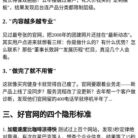
我长得像双胞胎？去年接触过客户，花大价钱买的"定制模
板"，结果发现后台连产品分类都限制层级。
2. "内容越多越专业"
见过最夸张的官网，把2008年的团建照片还挂在"最新动态"。
其实用户点进来就想看三样：你是做什么的？有什么优势？怎
么联系？那些"董事长致辞""发展历程"栏目，真没几个人会
看。
3. "做完了就不用管"
这就像买完健身卡就觉得自己瘦了。官网要跟着业务走——新
产品上线了没同步？服务流程改了没更新？去年帮一个客户做
诊断，发现他们官网留的400电话早就停机半年了...
三、好官网的四个隐形标准
1.
加载速度比咖啡凉得快
测试过上百个网站，发现3秒定律绝
对靠谱。有次在星巴克等人，想查个企业信息，结果等了15秒