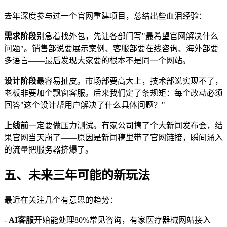
去年深度参与过一个官网重建项目，总结出些血泪经验：
需求阶段
别急着找外包，先让各部门写"最希望官网解决什么
问题"。销售部说要展示案例、客服部要在线咨询、海外部要
多语言——最后发现大家要的根本不是同一个网站。
设计阶段
最容易扯皮。市场部要高大上，技术部说实现不了，
老板非要加个飘窗客服。后来我们定了条规矩：每个改动必须
回答"这个设计帮用户解决了什么具体问题？"
上线前
一定要做压力测试。有家公司搞了个大新闻发布会，结
果官网当天崩了——原因是新闻稿里带了官网链接，瞬间涌入
的流量把服务器挤爆了。
五、未来三年可能的新玩法
最近在关注几个有意思的趋势：
-
AI客服
开始能处理80%常见咨询，有家医疗器械网站接入