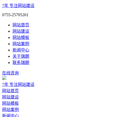
7年
专注网站建设
0755-25705261
网站首页
网站建设
网站模板
网站案例
新闻中心
关于瑞朗
联系瑞朗
在线咨询
7年
专注网站建设
网站首页
网站建设
网站模板
网站案例
新闻中心