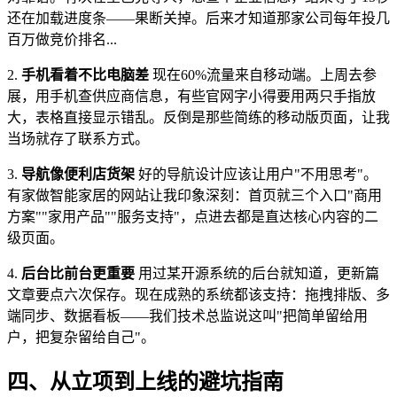
还在加载进度条——果断关掉。后来才知道那家公司每年投几
百万做竞价排名...
2.
手机看着不比电脑差
现在60%流量来自移动端。上周去参
展，用手机查供应商信息，有些官网字小得要用两只手指放
大，表格直接显示错乱。反倒是那些简练的移动版页面，让我
当场就存了联系方式。
3.
导航像便利店货架
好的导航设计应该让用户"不用思考"。
有家做智能家居的网站让我印象深刻：首页就三个入口"商用
方案""家用产品""服务支持"，点进去都是直达核心内容的二
级页面。
4.
后台比前台更重要
用过某开源系统的后台就知道，更新篇
文章要点六次保存。现在成熟的系统都该支持：拖拽排版、多
端同步、数据看板——我们技术总监说这叫"把简单留给用
户，把复杂留给自己"。
四、从立项到上线的避坑指南