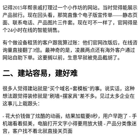
记得2015年帮亲戚打理过一个小作坊的网站，当时觉得能展示
产品就行。现在回头看，那简直像个电子版宣传单——静态页
面、联系电话、产品图片三件套。现在可不一样了，官网得是
个24小时在线的智能销售。
有个做设备租赁的客户跟我算过账：他们官网改版后，在线咨
询量直接翻了3倍。最神奇的是，凌晨两点还有海外客户通过
网站自助下单。这要搁以前，生意早就被竞品截胡了。
二、建站容易，建好难
很多人觉得建站就是"买个域名+套模板"的事。说实话，这种
想法跟觉得装修就是"刷墙+摆家具"差不多。见过太多企业在
这事儿上栽跟头：
- 花大价钱做了炫酷的动画，结果加载要8秒，用户早跑了 - 手
机端看着挺美，电脑打开文字小得要用放大镜 - 产品分类像迷
宫，客户找不着北就直接关页面