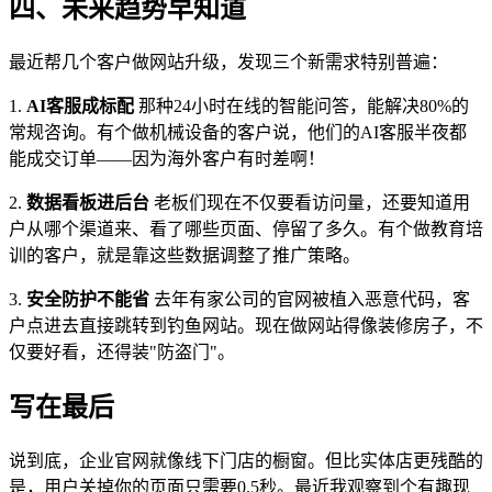
四、未来趋势早知道
最近帮几个客户做网站升级，发现三个新需求特别普遍：
1.
AI客服成标配
那种24小时在线的智能问答，能解决80%的
常规咨询。有个做机械设备的客户说，他们的AI客服半夜都
能成交订单——因为海外客户有时差啊！
2.
数据看板进后台
老板们现在不仅要看访问量，还要知道用
户从哪个渠道来、看了哪些页面、停留了多久。有个做教育培
训的客户，就是靠这些数据调整了推广策略。
3.
安全防护不能省
去年有家公司的官网被植入恶意代码，客
户点进去直接跳转到钓鱼网站。现在做网站得像装修房子，不
仅要好看，还得装"防盗门"。
写在最后
说到底，企业官网就像线下门店的橱窗。但比实体店更残酷的
是，用户关掉你的页面只需要0.5秒。最近我观察到个有趣现