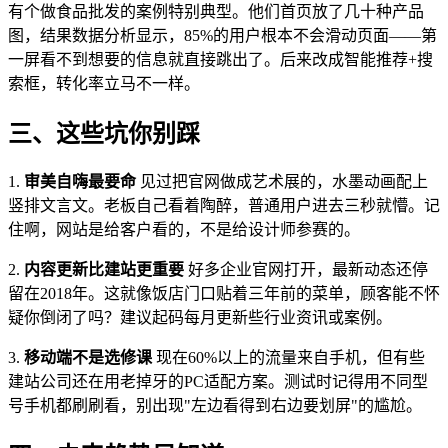
有个做食品批发的案例特别典型。他们首页放了几十种产品
图，结果数据分析显示，85%的用户根本不会滑动页面——第
一屏看不到想要的信息就直接跳出了。后来改成智能推荐+搜
索框，转化率立马不一样。
三、这些坑你别踩
1.
审美自嗨最要命
见过把官网做成艺术展的，水墨动画配上
竖排文言文。老板自己看着陶醉，普通用户进去三秒就懵。记
住啊，网站是给客户看的，不是给设计师参赛的。
2.
内容更新比建站更重要
好多企业官网打开，最新动态还停
留在2018年。这就像饭店门口贴着三年前的菜单，顾客能不怀
疑你倒闭了吗？建议起码每月更新些行业资讯或案例。
3.
移动端不是选修课
现在60%以上的流量来自手机，但有些
建站公司还在用老掉牙的PC适配方案。测试时记得用不同型
号手机都刷刷看，别出现"左边看得到右边要划屏"的尴尬。