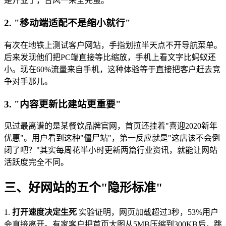
是开业了，台风一来全完蛋。
2. "移动端适配不是缩小就行"
有次在地铁上测试客户网站，手指划拉半天点不开导航菜单。
后来发现他们把PC端直接等比缩放，手机上看文字比蚂蚁还
小。现在60%流量来自手机，这种体验等于直接把客户赶去竞
争对手那儿。
3. "内容更新比建站更重要"
见过最离谱的是某餐饮品牌官网，首页还挂着"喜迎2020新年
优惠"。用户看到这种"僵尸站"，第一反应就是"这店该不会倒
闭了吧？"其实每周花半小时更新两篇行业资讯，就能让网站
活跃度完全不同。
三、好网站的五个"隐形标准"
1.
打开速度决定生死
实验证明，网页加载超过3秒，53%用户
会直接离开。有家客户把首页大图从5MB压缩到300KB后，跳