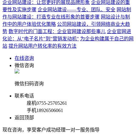
企业网站建设：让您更好的展现品牌形象
企业网站建设的重
要性及实施步骤
企业网站建设——专业、团队、安全
网站制
作与网站建设：打造专业在线形象的首要步骤
网站设计与制
作中的用户体验优化策略
公司网站建设，引领网络商业大趋
势
数字时代的门面工程：企业官网建设那些事儿
企业官网进
化论：从"电子名片"到"营销发动机"
为企业构建属于自己的网
站
提升网站用户转化率的有效方法
在线咨询
微信咨询
微信扫码咨询
联系电话
座机
0755-25705261
手机
18926506061
返回顶部
现在咨询，享受客户成功经理一对一服务指导