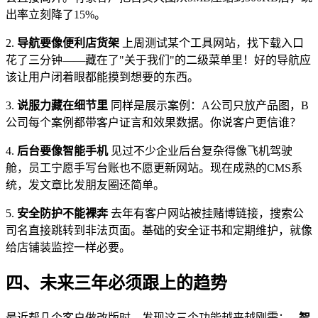
出率立刻降了15%。
2.
导航要像便利店货架
上周测试某个工具网站，找下载入口
花了三分钟——藏在了"关于我们"的二级菜单里！好的导航应
该让用户闭着眼都能摸到想要的东西。
3.
说服力藏在细节里
同样是展示案例：A公司只放产品图，B
公司每个案例都带客户证言和效果数据。你说客户更信谁？
4.
后台要像智能手机
见过不少企业后台复杂得像飞机驾驶
舱，员工宁愿手写台账也不愿更新网站。现在成熟的CMS系
统，发文章比发朋友圈还简单。
5.
安全防护不能裸奔
去年有客户网站被挂赌博链接，搜索公
司名直接跳转到非法页面。基础的安全证书和定期维护，就像
给店铺装监控一样必要。
四、未来三年必须跟上的趋势
最近帮几个客户做改版时，发现这三个功能越来越刚需： -
智