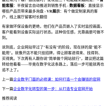
能客服
：半夜留言自动推送到销售手机 -
数据看板
：直接显示
哪些产品页带来最多询盘 -
VR展示
：有个做定制家具的客
户，线上展厅留客时长翻倍
有家做环保设备的更绝，他们在产品页嵌入了实时监控画面，
客户能看到设备实际运行状态。这种信任感，光靠画册可做不
到。
说到底，企业网站早过了"有没有"的阶段，现在拼的是"能不
能用"。就像开店不能只挂招牌，得让顾客进得来、找得到、
买得爽。下次再有人跟你说"简单做个网站就行"，建议把这篇
转给他看看——毕竟在数字化这条路上，落后一步可能就再也
追不上了。
上一篇
企业数字门面的必修课：如何打造一个会赚钱的官网
下一篇
企业数字化转型的第一步：从打造专业官网开始
推荐阅读