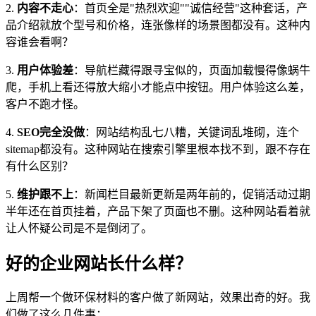
2.
内容不走心
：首页全是"热烈欢迎""诚信经营"这种套话，产
品介绍就放个型号和价格，连张像样的场景图都没有。这种内
容谁会看啊？
3.
用户体验差
：导航栏藏得跟寻宝似的，页面加载慢得像蜗牛
爬，手机上看还得放大缩小才能点中按钮。用户体验这么差，
客户不跑才怪。
4.
SEO完全没做
：网站结构乱七八糟，关键词乱堆砌，连个
sitemap都没有。这种网站在搜索引擎里根本找不到，跟不存在
有什么区别？
5.
维护跟不上
：新闻栏目最新更新是两年前的，促销活动过期
半年还在首页挂着，产品下架了页面也不删。这种网站看着就
让人怀疑公司是不是倒闭了。
好的企业网站长什么样？
上周帮一个做环保材料的客户做了新网站，效果出奇的好。我
们做了这么几件事：