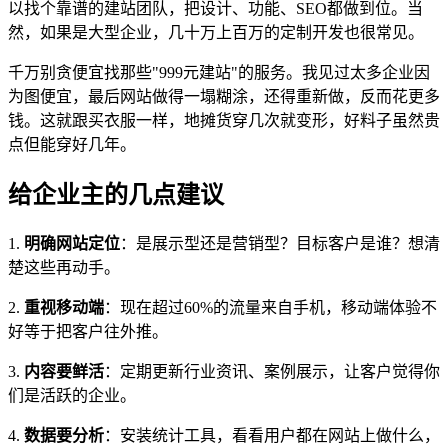
以找个靠谱的建站团队，把设计、功能、SEO都做到位。当
然，如果是大型企业，几十万上百万的定制开发也很常见。
千万别贪便宜找那些"999元建站"的服务。我见过太多企业因
为图便宜，最后网站做得一塌糊涂，还得重新做，反而花更多
钱。这就跟买衣服一样，地摊货穿几次就变形，好料子虽然贵
点但能穿好几年。
给企业主的几点建议
1.
明确网站定位
：是展示型还是营销型？目标客户是谁？想清
楚这些再动手。
2.
重视移动端
：现在超过60%的流量来自手机，移动端体验不
好等于把客户往外推。
3.
内容要鲜活
：定期更新行业资讯、案例展示，让客户觉得你
们是活跃的企业。
4.
数据要分析
：安装统计工具，看看用户都在网站上做什么，