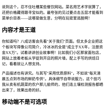
说到这个，忍不住吐槽某些餐饮网站。菜名用艺术字就算了，
还把价格藏得跟寻宝似的。最夸张的见过要点击五层才能看到
菜单价目表——这哪是做生意，分明在玩密室逃脱啊！
内容才是王道
你知道吗？八成访客会先看"关于我们"页面。但太多企业把这
个板块写得像公司简介，冷冰冰的全是"成立于XX年，注册资
金XX万"。试着讲讲创业故事啊！比如我们小区那家面包店，
网站上放着老板从学徒到开店的照片墙，配上手写的烘焙日
记，看着就让人想支持。
产品描述也有讲究。与其写"采用优质原料"，不如说"每天清
晨五点到市场的鲜奶专供"。具体细节自带说服力，这个技巧
我从卖有机蔬菜的农户那儿偷师的，他们连土壤检测报告都晒
出来了，效果出奇的好。
移动端不是可选项