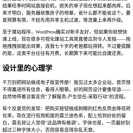
结果旺季时网站直接宕机，损失的单子现在想起来都肉疼。后
来才明白，服务器就像房子的地基，省什么都不能省这个。要
是预算有限，不妨先用共享主机过渡，等流量上来再升级。
至于建站程序，WordPress确实对新手友好，但如果你就想快
速上线，现在很多可视化建站工具简直傻瓜到令人发指——拖
拖拽拽就能出效果，连我七十岁的老爸都玩得转。不过要提醒
的是，这类平台往往有月费，长期算下来可能比自建还贵。
设计里的心理学
千万别把网站做成电子版宣传册！我见过太多企业站，首页恨
不得塞进所有信息，看得人眼晕。好的网页设计要像导游——
自然地带着访客走完"了解服务-产生信任-采取行动"的流程。
有个反直觉的发现：把购买按钮做成刺眼的红色反而会降低转
化率。现在流行低饱和度的莫兰迪色系，配上恰到好处的留
白，莫名就让人觉得"这品牌有格调"。字体也是，一页最好别
超过三种字体大小，否则容易显得杂乱无章。