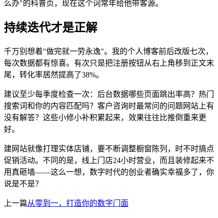
么办"的科普页，现在这个词常年给他带客源。
持续迭代才是正解
千万别想着"做完就一劳永逸"。我的个人博客前后改版七次，
每次数据都有惊喜。有次只是把注册按钮从右上角移到正文末
尾，转化率居然提高了38%。
建议至少每季度检查一次：后台数据哪些页面跳出率高？热门
搜索词和你的内容匹配吗？客户咨询时最常问的问题网站上有
没有解答？这些小修小补积累起来，效果往往比推倒重来更
好。
建网站就像打理实体店铺，要不断调整橱窗陈列，时不时搞点
促销活动。不同的是，线上门店24小时营业，而且装修起来不
用真砸墙——这么一想，数字时代的创业者确实幸福多了，你
说是不是？
上一篇
从零到一，打造你的数字门面