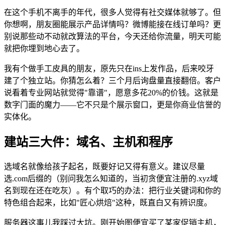
在这个手机不离手的年代，很多人觉得有社交媒体就够了。但
你想啊，朋友圈能展示产品详情吗？微博能接在线订单吗？更
别说那些动不动就改算法的平台，今天还给你流量，明天可能
就把你埋到地心去了。
我有个做手工皮具的朋友，原先只在ins上发作品，后来咬牙
建了个独立站。你猜怎么着？三个月后询盘量直接翻倍。客户
说看着专业网站就觉得"靠谱"，愿意多花20%的价钱。这就是
数字门面的魔力——它不只是个展示窗口，更是你商业信誉的
实体化。
建站三大件：域名、主机和程序
选域名就像给孩子起名，既要好记又得有意义。建议尽量
选.com后缀的（别问我怎么知道的，当初贪便宜注册的.xyz域
名到现在还在吃灰）。有个取巧的办法：把行业关键词和你的
特色组合起来，比如"匠心烘焙"这种，既直白又有辨识度。
服务器这事儿我踩过大坑。刚开始图便宜买了某家促销主机，