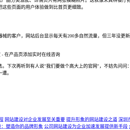
发现产品分类混乱、详情页只有两张模糊照片。这就像米其林餐厅
把这些页面的用户体验做到比首页更细致。
械的客户，网站后台显示每天有200多自然流量，但三年没更新
度 - 在产品页添加实时在线咨询
售。下次再听到有人说"我们要做个高大上的官网"，不妨先问问
一遭。
程
网站建设对企业发展至关重要
提升形象的网站建设之道
深圳
设：塑造你的品牌形象
公司网站建设为企业加速发展提供新手段