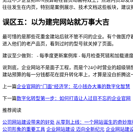
见过不少企业把80%预算砸在首页动画特效上，点进内页却
往往发生在内页，特别是案例展示、技术文档这些板块，建议
误区五：以为建完网站就万事大吉
最可惜的是那些花重金建站后就不管不问的企业。有个做医疗器
进入他们的老产品页，看到过时的型号就关掉了页面。
建议至少做到： - 每季度更新案例库 - 每月检查死链和加载速
说到底，企业网站不是面子工程，而是个24小时营业的超级销
建站预算的每一分钱都花在提升转化率上，才算是没白折腾这
上一篇
企业官网的"门面"经济学：花小钱办大事的数字化智慧
下一篇
数字化转型第一步：如何打造让人过目不忘的企业官网
推荐阅读
公司网站建设带来的好处
从零到上线：一个网站诞生的奇妙旅
公司形象的重要工具
企业网站建设 迈向全新纪元
企业网站建