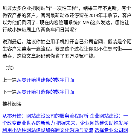
见过太多企业把网站当"一次性工程"，结果三年不更新。有个
做农产品的客户，官网最新动态还停留在2019年丰收节，客户
以为他们倒闭了...现在内容管理系统(CMS)这么发达，哪怕让
行政小妹每周上传两条车间日常呢？
说到最后，建议你抽空用手机打开自己公司官网，假装是个陌
生客户完整走一遍流程。要是这个过程让你忍不住想骂街——
恭喜，这篇文章起码帮你省了五万块冤枉钱。
（完）
上一篇
从零开始搭建你的数字门面
下一篇
从零开始打造你的数字门面
推荐阅读
从零开始：网站建设公司的服务流程解析
企业网站建设：一
个改变商业世界的新动力
把握未来，企业网站建设助推发展
利用小语种网站建设加强跨文化沟通与交流
选择专业公司网