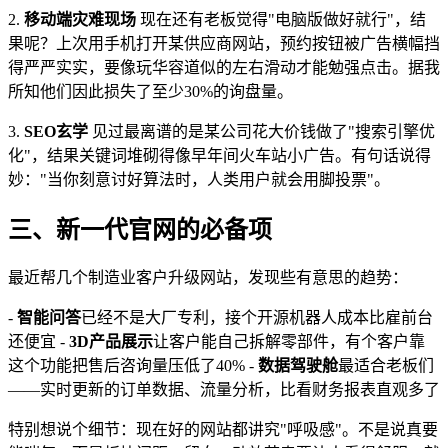
2.
移动端灾难现场
现在还有老板觉得"电脑版做好就行"，结
果呢？上次用手机打开某供应商网站，预约按钮被广告横幅挡
得严严实实，要像玩华容道似的左右滑动才能勉强点击。据我
所知他们因此损失了至少30%的询盘量。
3.
SEO玄学
见过最离谱的是某公司花大价钱做了"搜索引擎优
化"，结果关键词堆砌得像早年间火车站小广告。有句话说得
妙："当你刻意讨好算法时，人类用户就会用脚投票"。
三、新一代官网的必备项
最近帮几个制造业客户升级网站，发现些有意思的趋势：
-
智能问答
已经不是大厂专利，接个开源机器人成本比雇前台
还便宜 -
3D产品展示
让客户能自己拆解零部件，有个客户靠
这个功能把售后咨询量压低了40% -
数据驾驶舱
最适合老板们
——实时更新的订单数据、流量分析，比看财务报表直观多了
特别想说个细节：现在好的网站都讲究"呼吸感"。不是说真要