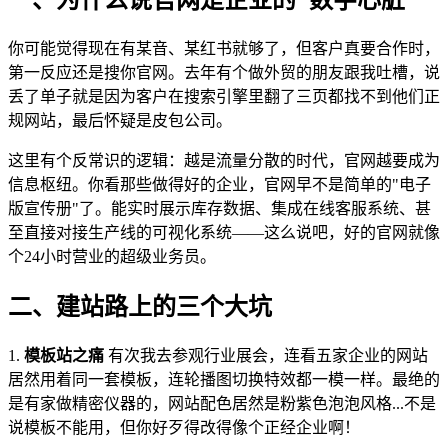
你可能觉得现在有某音、某红书就够了，但客户真要合作时，
第一反应还是搜你官网。去年有个做外贸的朋友跟我吐槽，说
丢了单子就是因为客户在搜索引擎里翻了三页都找不到他们正
规网站，最后怀疑是皮包公司。
这里有个反常识的逻辑：越是流量分散的时代，官网越要成为
信息枢纽。你看那些做得好的企业，官网早不是简单的"电子
版宣传册"了。能实时展示库存数据、集成在线客服系统、甚
至直接对接生产线的可视化系统——这么说吧，好的官网就像
个24小时营业的超级业务员。
二、建站路上的三个大坑
1.
模板站之痛
有次我去参观行业展会，连看五家企业的网站
居然用着同一套模板，连轮播图切换特效都一模一样。最绝的
是有家做精密仪器的，网站配色居然是粉紫色泡泡风格...不是
说模板不能用，但你好歹得改得像个正经企业啊！