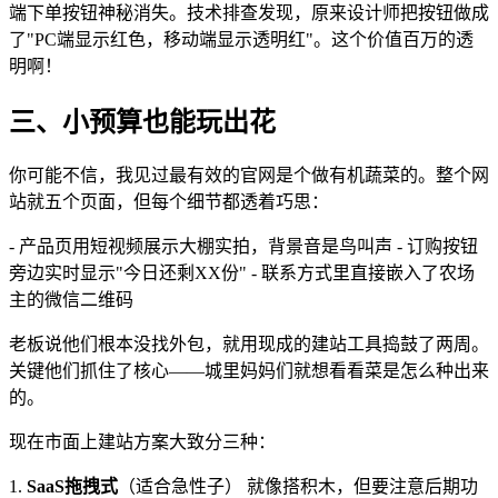
端下单按钮神秘消失。技术排查发现，原来设计师把按钮做成
了"PC端显示红色，移动端显示透明红"。这个价值百万的透
明啊！
三、小预算也能玩出花
你可能不信，我见过最有效的官网是个做有机蔬菜的。整个网
站就五个页面，但每个细节都透着巧思：
- 产品页用短视频展示大棚实拍，背景音是鸟叫声 - 订购按钮
旁边实时显示"今日还剩XX份" - 联系方式里直接嵌入了农场
主的微信二维码
老板说他们根本没找外包，就用现成的建站工具捣鼓了两周。
关键他们抓住了核心——城里妈妈们就想看看菜是怎么种出来
的。
现在市面上建站方案大致分三种：
1.
SaaS拖拽式
（适合急性子） 就像搭积木，但要注意后期功