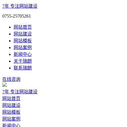
7年
专注网站建设
0755-25705261
网站首页
网站建设
网站模板
网站案例
新闻中心
关于瑞朗
联系瑞朗
在线咨询
7年
专注网站建设
网站首页
网站建设
网站模板
网站案例
新闻中心