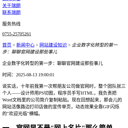
关于瑞朗
联系瑞朗
服务热线
0755-25705261
首页
>
新闻中心
>
网站建设知识
>
企业数字化转型的第一
步：聊聊官网建设那些事儿
企业数字化转型的第一步：聊聊官网建设那些事儿
时间：2025-08-13 19:00:01
说实话，十年前我第一次帮朋友公司做官网时，整个团队就三
个人——设计师用PS切图，程序员手写HTML，我负责把
Word文档里的公司简介复制粘贴。现在回想起来，那会儿的
网站活像路边打印店做的宣传单页，动态效果全靠GIF闪烁
的"欢迎光临"横幅。
一、官网早不是"网上名片"那么简单