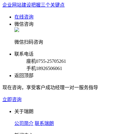
企业网站建设把握三个关键点
在线咨询
微信咨询
微信扫码咨询
联系电话
座机
0755-25705261
手机
18926506061
返回顶部
现在咨询，享受客户成功经理一对一服务指导
立即咨询
关于瑞朗
公司简介
联系瑞朗