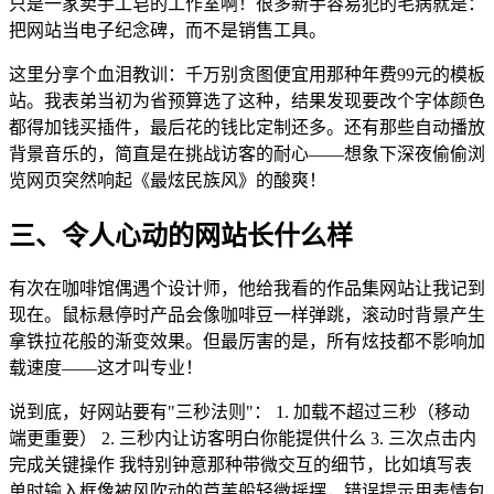
只是一家卖手工皂的工作室啊！很多新手容易犯的毛病就是：
把网站当电子纪念碑，而不是销售工具。
这里分享个血泪教训：千万别贪图便宜用那种年费99元的模板
站。我表弟当初为省预算选了这种，结果发现要改个字体颜色
都得加钱买插件，最后花的钱比定制还多。还有那些自动播放
背景音乐的，简直是在挑战访客的耐心——想象下深夜偷偷浏
览网页突然响起《最炫民族风》的酸爽！
三、令人心动的网站长什么样
有次在咖啡馆偶遇个设计师，他给我看的作品集网站让我记到
现在。鼠标悬停时产品会像咖啡豆一样弹跳，滚动时背景产生
拿铁拉花般的渐变效果。但最厉害的是，所有炫技都不影响加
载速度——这才叫专业！
说到底，好网站要有"三秒法则"： 1. 加载不超过三秒（移动
端更重要） 2. 三秒内让访客明白你能提供什么 3. 三次点击内
完成关键操作 我特别钟意那种带微交互的细节，比如填写表
单时输入框像被风吹动的芦苇般轻微摇摆，错误提示用表情包