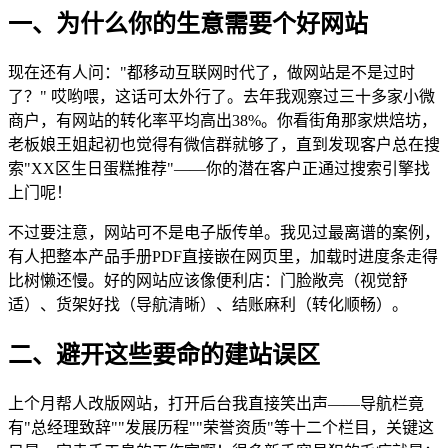
一、为什么你的生意需要个好网站
现在还有人问："都移动互联网时代了，做网站是不是过时
了？" 哎哟喂，这话可太外行了。去年我观察过三十多家小微
商户，有网站的转化率平均高出38%。你看街角那家烘焙坊，
老板娘王姐起初也觉得有微信群就够了，直到发现客户总在搜
索"XX区生日蛋糕推荐"——你的潜在客户正通过搜索引擎找
上门呢！
不过要注意，网站可不是电子版传单。我见过最离谱的案例，
有人把整本产品手册PDF直接嵌在网页里，加载时进度条走得
比树懒还慢。好的网站应该像便利店：门脸敞亮（视觉舒
适）、货架好找（导航清晰）、结账麻利（转化顺畅）。
二、避开这些要命的建站误区
上个月帮人改版网站，打开后台我直接笑出声——导航栏竟
有"总经理致辞""发展历程""荣誉资质"等十二个栏目，关键这