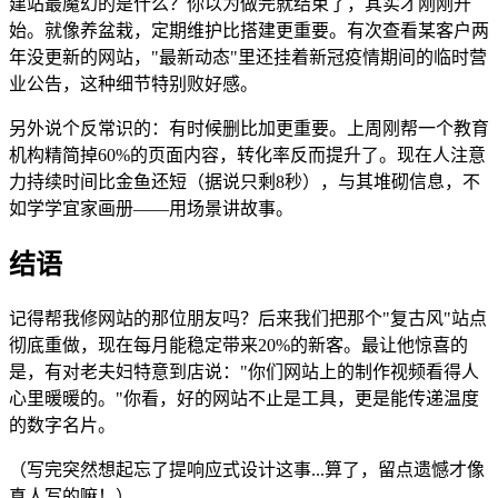
建站最魔幻的是什么？你以为做完就结束了，其实才刚刚开
始。就像养盆栽，定期维护比搭建更重要。有次查看某客户两
年没更新的网站，"最新动态"里还挂着新冠疫情期间的临时营
业公告，这种细节特别败好感。
另外说个反常识的：有时候删比加更重要。上周刚帮一个教育
机构精简掉60%的页面内容，转化率反而提升了。现在人注意
力持续时间比金鱼还短（据说只剩8秒），与其堆砌信息，不
如学学宜家画册——用场景讲故事。
结语
记得帮我修网站的那位朋友吗？后来我们把那个"复古风"站点
彻底重做，现在每月能稳定带来20%的新客。最让他惊喜的
是，有对老夫妇特意到店说："你们网站上的制作视频看得人
心里暖暖的。"你看，好的网站不止是工具，更是能传递温度
的数字名片。
（写完突然想起忘了提响应式设计这事...算了，留点遗憾才像
真人写的嘛！）