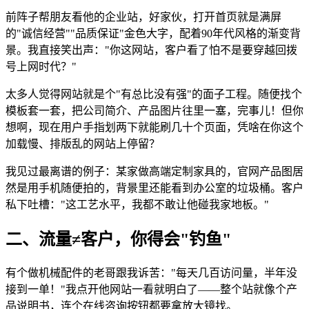
前阵子帮朋友看他的企业站，好家伙，打开首页就是满屏
的"诚信经营""品质保证"金色大字，配着90年代风格的渐变背
景。我直接笑出声："你这网站，客户看了怕不是要穿越回拨
号上网时代？"
太多人觉得网站就是个"有总比没有强"的面子工程。随便找个
模板套一套，把公司简介、产品图片往里一塞，完事儿！但你
想啊，现在用户手指划两下就能刷几十个页面，凭啥在你这个
加载慢、排版乱的网站上停留？
我见过最离谱的例子：某家做高端定制家具的，官网产品图居
然是用手机随便拍的，背景里还能看到办公室的垃圾桶。客户
私下吐槽："这工艺水平，我都不敢让他碰我家地板。"
二、流量≠客户，你得会"钓鱼"
有个做机械配件的老哥跟我诉苦："每天几百访问量，半年没
接到一单！"我点开他网站一看就明白了——整个站就像个产
品说明书，连个在线咨询按钮都要拿放大镜找。