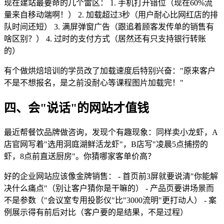
现在建站最要命的几个雷区： 1. 手机打开错位（现在60%流
量来自移动端啊！） 2. 加载超过3秒（用户耐心比网红店的排
队时间还短） 3. 满屏弹窗广告（跟追着顾客发传单的销售有
啥区别？） 4. 过时的支付方式（居然还有只支持银行转账
的）
有个做烘焙培训的学员改了加载速度后特别兴奋："原来客户
不是不想报名，是之前没耐心等课程图片加载完！"
四、会"说话"的网站才值钱
最近帮餐饮品牌做咨询，发现个有趣现象：同样卖小龙虾，A
店官网写着"选用洞庭湖鲜活龙虾"，B店写"凌晨5点捕捞的
虾，8点前直送厨房"。你猜哪家客单价高？
好的企业网站应该像金牌销售： - 首页前3屏就要说清"你能解
决什么痛点"（别让客户猜你是干嘛的） - 产品页要讲场景而
不是参数（"会议室专用投影仪"比"3000流明"更打动人） - 案
例展示得有前后对比（客户要的是结果，不是过程）