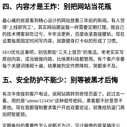
四、内容才是王炸：别把网站当花瓶
最心痛的就是看到精心设计的网站放着三年前的新闻。有人觉
得"上线即完工"，其实网站跟盆栽一样需要定期打理。我自己
的技术博客就吃过亏，半年没更新，百度收录直接腰斩。现在
设置每周固定时间写内容，就跟健身打卡似的形成了习惯。
SEO优化这事吧，别信那些"三天上首页"的鬼话。老老实实写
原创内容，适当做做内链，比啥黑科技都管用。有个客户非要
每个关键词堆砌十遍，结果被判定作弊降权，哭都来不及。
五、安全防护不能少：别等被黑才后悔
有次半夜接到客户电话，说网站跳转到奇怪页面了。赶过去一
看，用的是"admin/123456"这种祖传密码，黑客都不好意思不
黑他。现在我都强制要求客户开启双重验证，就像给防盗门再
加把智能锁。
定期备份的重要性怎么说都不为过。见过最惨的是某婚庆公