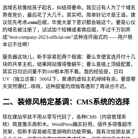
选域名就像给孩子起名，纠结得要命。我见过有人为了个域名
熬夜竞价，最后花了大几千。其实吧，简单好记才是王道。建
议优先考虑
.com
后缀，毕竟大家下意识都会输这个。要是心仪
的域名被注册了，试试加个短横或者换后缀，不过千万别弄
成"best-company-2023-official-site"这种连环画式的——用户根
本记不住啊！
服务器这块儿，新手容易犯两个极端：要么贪便宜选月付十几
块的共享主机，结果网站慢得像蜗牛；要么直接上顶级配置，
其实日均访问量不到100根本用不着。我的经验是，日均
UV（独立访客）500以下，普通的虚拟主机绰绰有余。要是哪
天突然爆红...咳咳，这种甜蜜的烦恼等遇到了再说也不迟。
二、装修风格定基调：CMS系统的选择
现在建站早就不用从零写代码了，各种CMS（内容管理系
统）简直像乐高积木。WordPress确实好用，插件多得像超市
货架，但新手容易被花里胡哨的功能带偏。我有次给朋友装了