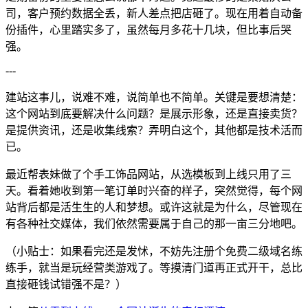
司，客户预约数据全丢，新人差点把店砸了。现在用着自动备
份插件，心里踏实多了，虽然每月多花十几块，但比事后哭
强。
---
建站这事儿，说难不难，说简单也不简单。关键是要想清楚：
这个网站到底要解决什么问题？是展示形象，还是直接卖货？
是提供资讯，还是收集线索？弄明白这个，其他都是技术活而
已。
最近帮表妹做了个手工饰品网站，从选模板到上线只用了三
天。看着她收到第一笔订单时兴奋的样子，突然觉得，每个网
站背后都是活生生的人和梦想。或许这就是为什么，尽管现在
有各种社交媒体，我们依然需要属于自己的那一亩三分地吧。
（小贴士：如果看完还是发怵，不妨先注册个免费二级域名练
练手，就当是玩经营类游戏了。等摸清门道再正式开干，总比
直接砸钱试错强不是？）