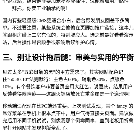
个企业站，结果他非要加宠物养成插件，说能增加用户黏性
——拜托，你卖工业轴承的啊！
国内有些轻量级CMS更适合小白，后台跟发朋友圈差不多简
单。不过要注意，某些系统会偷偷在页脚加推广链接，这事儿
就跟租房碰上二房东似的，特别膈应人。选之前最好看看演示
站，后台操作是否顺手很影响后续维护心情。
三、别让设计拖后腿：审美与实用的平衡
见过太多"五彩斑斓的黑"的甲方需求了。其实网站配色记
住"60-30-10"法则就行：主色占60%，辅助色30%，点缀色
10%。有个餐饮客户非要首页全用大红色，说喜庆，结果用户
反馈看得眼睛疼——这跟火锅店放死亡重金属是一个道理啊！
移动端适配现在比PC端还重要。上次测试发现，某个 fancy 的
悬浮菜单在手机上根本点不中，用户气得直接关页面。建议做
完后用不同手机试试，别像我那个倒霉同事，直到老板用折叠
屏打开网站才发现排版全乱了。