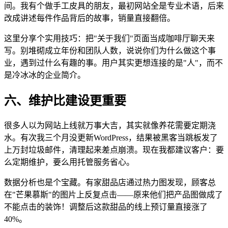
间。我有个做手工皮具的朋友，最初网站全是专业术语，后来
改成讲述每件作品背后的故事，销量直接翻倍。
这里分享个实用技巧：把"关于我们"页面当成咖啡厅聊天来
写。别堆砌成立年份和团队人数，说说你们为什么做这个事
业，遇到过什么有趣的事。用户其实更想连接的是"人"，而不
是冷冰冰的企业简介。
六、维护比建设更重要
很多人以为网站上线就万事大吉，其实就像养花需要定期浇
水。有次我三个月没更新WordPress，结果被黑客当跳板发了
上万封垃圾邮件，清理起来差点崩溃。现在我都建议客户：要
么定期维护，要么用托管服务省心。
数据分析也是个宝藏。有家甜品店通过热力图发现，顾客总
在"芒果慕斯"的图片上反复点击——原来他们把产品图做成了
不能点击的装饰！调整后这款甜品的线上预订量直接涨了
40%。