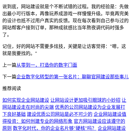
说到底，网站建设就是个不断试错的过程。我的经验是：先做
出最小可行版本，再像玩养成游戏一样慢慢升级。毕竟再完美
的设计也抵不过用户真实的反馈。现在每次看到自己参与过的
网站帮客户接到订单，那种成就感比当年熬夜调代码时强多
了。
记住，好的网站不需要多炫技，关键是让访客觉得："嗯，这
就是我要找的。"
上一篇
从零到一，打造你的数字门面
下一篇
企业数字化转型的第一张名片：聊聊官网建设那些事儿
推荐阅读
如何实现企业网站建设
让网站设计更加吸引眼球的小妙招
让
网站建设走在时尚的尖端
优秀的公司网站建设为企业发展打
下良好基础
建设优质公司网站是必不可少的
企业网站建设值
得投资：如何创建专业的网络形象
官方网站建设应该遵守的
原则
数字化时代，你的企业名片够"硬核"吗？
企业网站建设