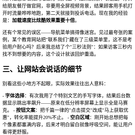
给朋友餐厅做官网，非要用全屏视频背景，结果顾客用手机打
开时流量哗哗地跑，第二天就接到投诉电话。现在我的经验
是：
加载速度比炫酷效果重要十倍
。
还有个常见的误区——导航菜单搞得像迷宫。见过最夸张的案
例，某个教育网站把"联系我们"藏在了三级菜单里，这不是考
验用户耐心吗？后来我总结了个"三秒法则"：如果访客三秒内
找不到想要的内容，这个设计就该回炉重造。
三、让网站会说话的细节
别看这些小地方不起眼，实际效果往往出人意料：
-
字体选择
：有次我用了个特别文艺的手写字体，结果后台数
据显示跳出率飙升——原来在低分辨率屏幕上显示全是马赛
克。 -
按钮文案
：把千篇一律的"点击提交"改成"马上获取优
惠"，转化率能提升20%不止。 -
空白区域
：刚开始总想把每
个像素都塞满内容，后来才明白留白就像呼吸空间，能让用户
看得更舒服。