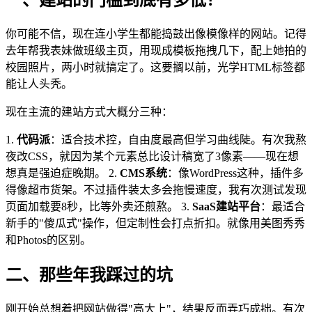
你可能不信，现在连小学生都能捣鼓出像模像样的网站。记得
去年帮我表妹做班级主页，用现成模板拖拽几下，配上她拍的
校园照片，两小时就搞定了。这要搁以前，光学HTML标签都
能让人头秃。
现在主流的建站方式大概分三种：
1.
代码派
：适合技术控，自由度最高但学习曲线陡。有次我熬
夜改CSS，就因为某个元素总比设计稿宽了3像素——现在想
想真是强迫症晚期。 2.
CMS系统
：像WordPress这种，插件多
得像超市货架。不过插件装太多会拖慢速度，我有次测试发现
页面加载要8秒，比等外卖还煎熬。 3.
SaaS建站平台
：最适合
新手的"傻瓜式"操作，但定制性会打点折扣。就像用美图秀秀
和Photos的区别。
二、那些年我踩过的坑
刚开始总想着把网站做得"高大上"，结果反而弄巧成拙。有次