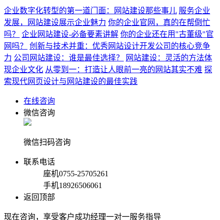
企业数字化转型的第一道门面：网站建设那些事儿
服务企业
发展，网站建设展示企业魅力
你的企业官网，真的在帮倒忙
吗？
企业网站建设-必备要素讲解
你的企业还在用"古董级"官
网吗？
创新与技术并重：优秀网站设计开发公司的核心竞争
力
公司网站建设：谁是最佳选择？
网站建设：灵活的方法体
现企业文化
从零到一：打造让人眼前一亮的网站其实不难
探
索现代网页设计与网站建设的最佳实践
在线咨询
微信咨询
微信扫码咨询
联系电话
座机
0755-25705261
手机
18926506061
返回顶部
现在咨询，享受客户成功经理一对一服务指导