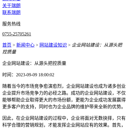
关于瑞朗
联系瑞朗
服务热线
0755-25705261
首页
>
新闻中心
>
网站建设知识
>
企业网站建设：从源头把
控质量
企业网站建设：从源头把控质量
时间：2023-09-09 18:00:02
随着当今的市场竞争愈演愈烈，企业网站建设也成为诸多创业
企业提升市场竞争力的必经之路。成功的企业网站建设，不仅
能够帮助企业取得更大的市场份额，更能为企业成功发展赢得
更多客户的支持，同时也为企业品牌的维护带来全新的优势。
因此，在企业网站建设的过程中，企业将面对无数抉择，只有
科学合理的营销规划，才能发挥企业网站应有的效果。首先，