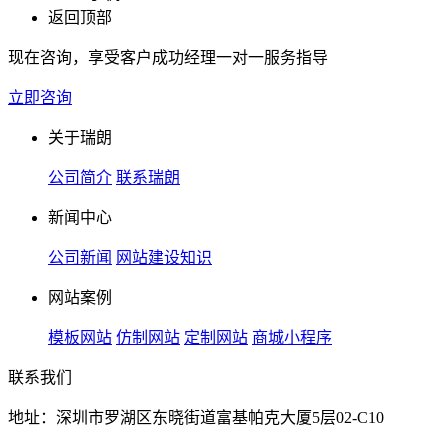
返回顶部
现在咨询，享受客户成功经理一对一服务指导
立即咨询
关于瑞朗
公司简介
联系瑞朗
新闻中心
公司新闻
网站建设知识
网站案例
模板网站
仿制网站
定制网站
商城小程序
联系我们
地址：深圳市罗湖区东晓街道富基帕克大厦5层02-C10