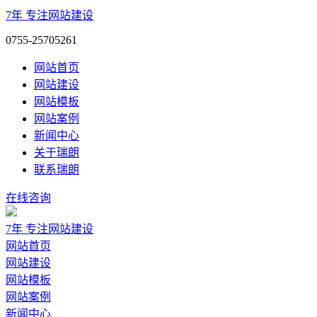
7年
专注网站建设
0755-25705261
网站首页
网站建设
网站模板
网站案例
新闻中心
关于瑞朗
联系瑞朗
在线咨询
7年
专注网站建设
网站首页
网站建设
网站模板
网站案例
新闻中心