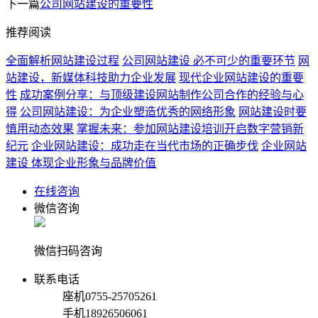
下一篇
公司网站建设的重要性
推荐阅读
全面解析网站建设过程
公司网站建设 必不可少的重要环节
网
站建设，新媒体科技助力企业发展
现代企业网站建设的重要
性
成功案例分享：与顶级建设网站制作公司合作的经验与心
得
公司网站建设：为企业塑造优秀的网络形象
网站建设时要
慎用动态效果
掌握未来：参加网站建设培训开启数字营销新
纪元
企业网站建设：成功走在当代市场的正确步伐
企业网站
建设 体现企业形象与品牌价值
在线咨询
微信咨询
微信扫码咨询
联系电话
座机
0755-25705261
手机
18926506061