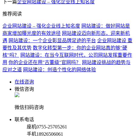
下一篇
企业网站建设 – 强化企业线上知名度
推荐阅读
企业网站建设 – 强化企业线上知名度
网站建设：做好网站是
商家增加曝光度的有效途径
网站建设迈向新形态，迎来新机
遇
网站建设：一个企业彰显品牌足迹的平台
企业网站建设 重
要性及其优势
数字化转型第一步：你的企业网站真的够"硬
核"吗？
网站建设：在当今互联网时代，公司网站发挥重要作
用
你的企业还在用"古董级"官网吗？
网站建设挑战的趋势与
应对之道
网站建设：创造个性化的网络体验
在线咨询
微信咨询
微信扫码咨询
联系电话
座机
0755-25705261
手机
18926506061