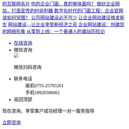
的互联网名片
你的企业门面，真的够体面吗？
做好企业网
站，打造宣传的时尚利器
数字化时代的门面工程：企业官网
该如何突围？
公司网站建设必不可少
让企业网站建设焕发新
生
网站建设—让企业享受新经济之花
企业网站建设：创建您
的网络形象
从零到上线：一个普通人的建站历险记
在线咨询
微信咨询
微信扫码咨询
联系电话
座机
0755-25705261
手机
18926506061
返回顶部
现在咨询，享受客户成功经理一对一服务指导
立即咨询