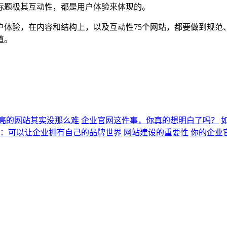
、标题极其互动性，都是用户体验来体现的。
户体验，在内容和结构上，以及互动性75个网站，都要做到规范
值。
亮的网站其实没那么难
企业官网这件事，你真的想明白了吗？
：可以让企业拥有自己的品牌世界
网站建设的重要性
你的企业