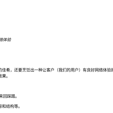
络体验
的佳肴，还要烹饪出一种让客户（我们的用户）有良好网络体验
效果。
户来回踩踏。
容和结构等。