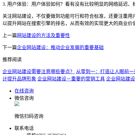
3. 用户体验：用户体验如何？看有没有比较明显的网络延迟
关注网站建设，不仅要做到功能可行和符合标准，还要注重用
以提升网站在搜索引擎的排名，从而有效的实现更大的商业价
上一篇
网站建设的方法及重要性
下一篇
企业网站建设：推动企业发展的重要基础
推荐阅读
企业网站建设需要注意哪些要点？
从零到一：打造让人眼前一
计提升品牌形象
企业网站建设－重要的营销工具
企业网站建设
在线咨询
微信咨询
微信扫码咨询
联系电话