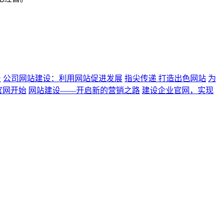
台
公司网站建设：利用网站促进发展
指尖传递 打造出色网站
为
官网开始
网站建设——开启新的营销之路
建设企业官网，实现