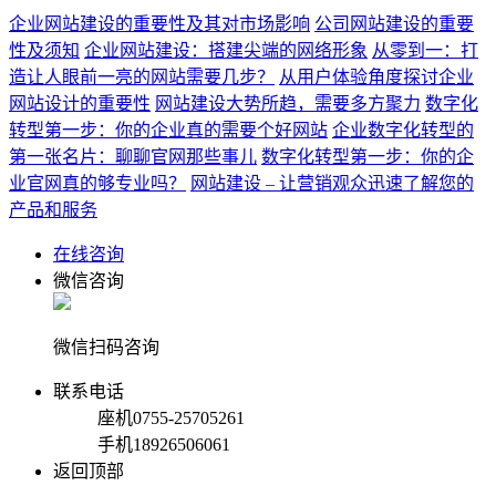
企业网站建设的重要性及其对市场影响
公司网站建设的重要
性及须知
企业网站建设：搭建尖端的网络形象
从零到一：打
造让人眼前一亮的网站需要几步？
从用户体验角度探讨企业
网站设计的重要性
网站建设大势所趋，需要多方聚力
数字化
转型第一步：你的企业真的需要个好网站
企业数字化转型的
第一张名片：聊聊官网那些事儿
数字化转型第一步：你的企
业官网真的够专业吗？
网站建设 – 让营销观众迅速了解您的
产品和服务
在线咨询
微信咨询
微信扫码咨询
联系电话
座机
0755-25705261
手机
18926506061
返回顶部