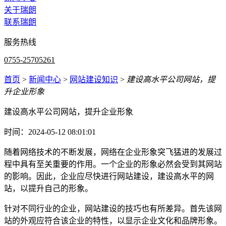
关于瑞朗
联系瑞朗
服务热线
0755-25705261
首页
>
新闻中心
>
网站建设知识
>
建设高水平公司网站，提
升企业形象
建设高水平公司网站，提升企业形象
时间：2024-05-12 08:01:01
随着网络技术的不断发展，网络在企业形象突飞猛进的发展过
程中具有至关重要的作用。一个企业的形象必然会受到其网站
的影响。因此，企业应尽快进行网站建设，建设高水平的网
站，以提升自己的形象。
针对不同行业的企业，网站建设的技巧也有所差异。首先该网
站的外观应符合该企业的特性，以显示企业文化和品牌形象。