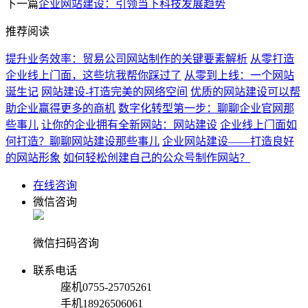
下一篇
企业网站建设：引领当下科技发展趋势
推荐阅读
提升业务效率：贸易公司网站制作的关键要素解析
从零打造
企业线上门面，这些坑我帮你踩过了
从零到上线：一个网站
诞生记
网站建设-打造完美的网络空间
优质的网站建设可以帮
助企业赢得更多的商机
数字化转型第一步：聊聊企业官网那
些事儿
让你的企业拥有全新网站：网站建设
企业线上门面如
何打造？聊聊网站建设那些事儿
企业网站建设——打造良好
的网站形象
如何轻松创建自己的公众号制作网站？
在线咨询
微信咨询
微信扫码咨询
联系电话
座机
0755-25705261
手机
18926506061