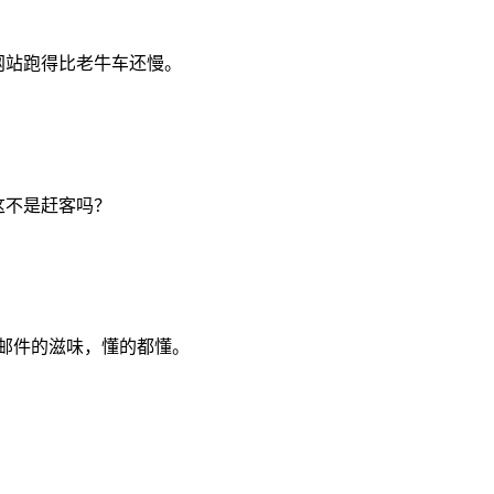
网站跑得比老牛车还慢。
这不是赶客吗？
错邮件的滋味，懂的都懂。