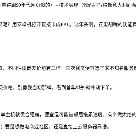
得跟90年代网页似的） - 技术实现（代码别写得像意大利面条）
呢？用安卓机打开直接卡成PPT。这年头啊，花里胡哨的功能
道，不同注册商差价能有三倍！某次我贪便宜选了家不知名服务
续费价格。别像我当初那样，看到首年9块9就冲动下单。
用共享主机就像合租房，便宜但可能被邻居拖累速度。有个做烘焙
了；要是想做电商或社区，还是直接上云服务器靠谱。