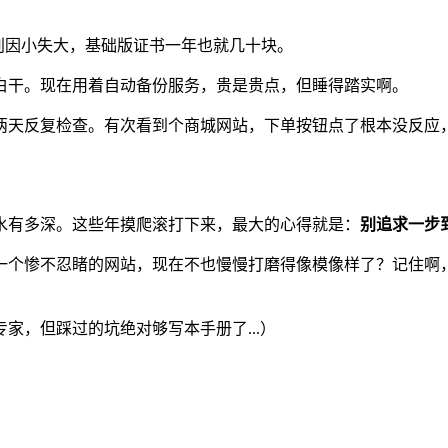
。别因小失大，基础版证书一年也就几十块。
白干。现在用着自动备份服务，贵是贵点，但睡得踏实啊。
两天反复检查。有次看到个商城网站，下单按钮点了根本没反应
水有多深。这些年摸爬滚打下来，最大的心得就是：
别追求一步
一个惨不忍睹的网站，现在不也慢慢打磨得像模像样了？记住啊，
家，但踩过的坑绝对够写本手册了...）