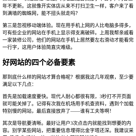
年不更新。这就像开实体店从来不打扫卫生一样，客户来了看
到满墙的蜘蛛网，能不扭头就走吗？
第三是忽视移动端体验。现在用手机上网的人比电脑多得多，
可有些企业的网站在手机上显示得支离破碎。上周我帮亲戚看
一家装修公司，他们的网站在手机上居然要左右滑动才能看完
一行字，这用户体验简直灾难级。
好网站的四个必备要素
那到底什么样的网站才算合格呢？根据我这几年观察，至少要
满足以下几点：
首先是加载速度要快。现代人耐心都很有限，3秒打不开页面
就可能关掉了。记得有次我在机场用手机查资料，遇到个加载
特别慢的网站，最后直接放弃了——谁有工夫等啊！
其次是导航要清晰。最好让用户3次点击内就能找到想要的内
容。别学某些网站，把重要信息埋得比金字塔还深。我建议采