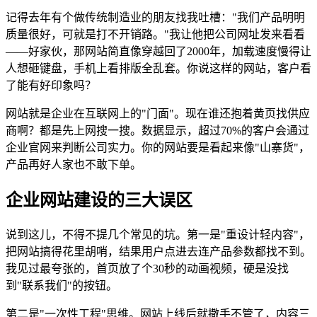
记得去年有个做传统制造业的朋友找我吐槽："我们产品明明
质量很好，可就是打不开销路。"我让他把公司网址发来看看
——好家伙，那网站简直像穿越回了2000年，加载速度慢得让
人想砸键盘，手机上看排版全乱套。你说这样的网站，客户看
了能有好印象吗？
网站就是企业在互联网上的"门面"。现在谁还抱着黄页找供应
商啊？都是先上网搜一搜。数据显示，超过70%的客户会通过
企业官网来判断公司实力。你的网站要是看起来像"山寨货"，
产品再好人家也不敢下单。
企业网站建设的三大误区
说到这儿，不得不提几个常见的坑。第一是"重设计轻内容"，
把网站搞得花里胡哨，结果用户点进去连产品参数都找不到。
我见过最夸张的，首页放了个30秒的动画视频，硬是没找
到"联系我们"的按钮。
第二是"一次性工程"思维。网站上线后就撒手不管了，内容三