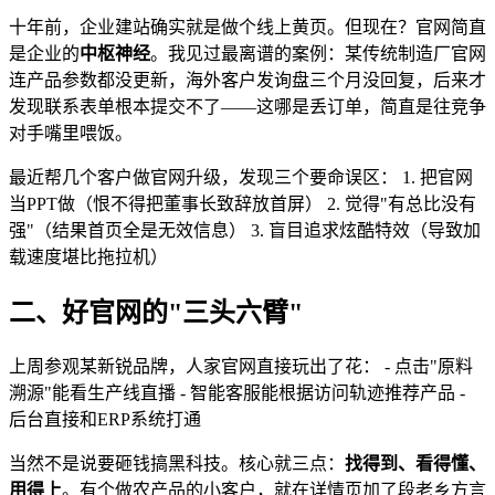
十年前，企业建站确实就是做个线上黄页。但现在？官网简直
是企业的
中枢神经
。我见过最离谱的案例：某传统制造厂官网
连产品参数都没更新，海外客户发询盘三个月没回复，后来才
发现联系表单根本提交不了——这哪是丢订单，简直是往竞争
对手嘴里喂饭。
最近帮几个客户做官网升级，发现三个要命误区： 1. 把官网
当PPT做（恨不得把董事长致辞放首屏） 2. 觉得"有总比没有
强"（结果首页全是无效信息） 3. 盲目追求炫酷特效（导致加
载速度堪比拖拉机）
二、好官网的"三头六臂"
上周参观某新锐品牌，人家官网直接玩出了花： - 点击"原料
溯源"能看生产线直播 - 智能客服能根据访问轨迹推荐产品 -
后台直接和ERP系统打通
当然不是说要砸钱搞黑科技。核心就三点：
找得到、看得懂、
用得上
。有个做农产品的小客户，就在详情页加了段老乡方言