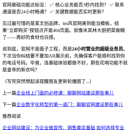
官网基础功能达标没： ✅ 核心业务能否3秒内找到？ ✅ 联系
通道是否24小时畅通？ ✅ 关键数据能否实时更新？
见过最可惜的是某文创品牌，ins风官网美到能当模板，结
果"立即购买"按钮点开是404页面。就像米其林大厨把菜做糊
了——再好的食材也白搭。
说到底，官网不是面子工程，而是
24小时营业的超级业务员
。
下次当你纠结要不要加AR展示前，先确保客户能顺利找到你
的电话号码。毕竟，连基础体验都做不好，那些花哨功能不就
是皇帝的新衣吗？
（写完突然想起该提醒朋友更新轮播图了...）
上一篇
企业线上门面的必修课：聊聊网站建设那些事儿
下一篇
企业数字化转型的第一道门：聊聊官网建设那些事儿
推荐阅读
企业网站建设：为企业做宣传、销售奠定基础
如何选择专业