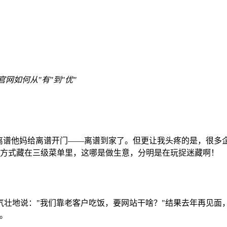
网如何从"有"到"优"
离谱他妈给离谱开门——离谱到家了。但更让我头疼的是，很多企
系方式藏在三级菜单里，这哪是做生意，分明是在玩捉迷藏啊！
壮地说："我们靠老客户吃饭，要网站干啥？"结果去年再见面
。