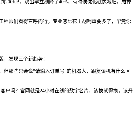
200KB，跳出率立刻降了40%。有时候优化就像减肥，甩掉
工程师们看得直呼内行。专业感比花里胡哨重要多了，毕竟你
版，发现三个新趋势：
，但那些只会说"请输入订单号"的机器人，跟复读机有什么区
要客户吗？官网就是24小时在线的数字名片，该换就得换，该升