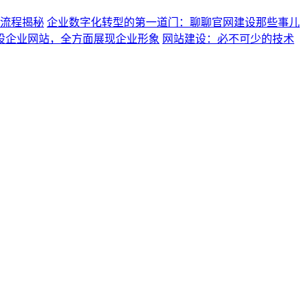
流程揭秘
企业数字化转型的第一道门：聊聊官网建设那些事儿
设企业网站，全方面展现企业形象
网站建设：必不可少的技术