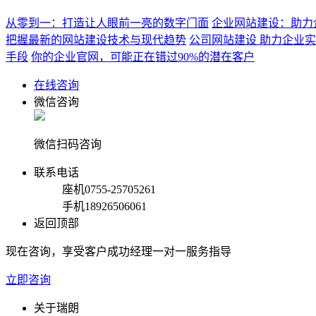
从零到一：打造让人眼前一亮的数字门面
企业网站建设：助力
把握最新的网站建设技术与现代趋势
公司网站建设 助力企业
手段
你的企业官网，可能正在错过90%的潜在客户
在线咨询
微信咨询
微信扫码咨询
联系电话
座机
0755-25705261
手机
18926506061
返回顶部
现在咨询，享受客户成功经理一对一服务指导
立即咨询
关于瑞朗