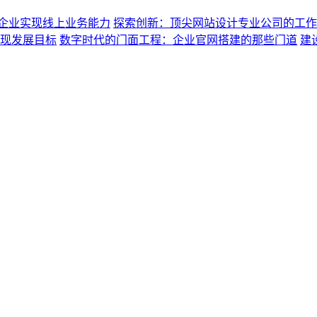
企业实现线上业务能力
探索创新：顶尖网站设计专业公司的工作
实现发展目标
数字时代的门面工程：企业官网搭建的那些门道
建