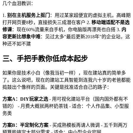
几个血泪教训：
1.
别在主机服务上抠门
：用过某家超便宜的虚拟主机，高峰期
打开网页要8秒，直接损失三成潜在客户 2.
移动端适配不是选
修课
：现在60%流量来自手机，你电脑版再漂亮也白搭 3.
内
容更新比想象中难
：见过太多"最后更新2018年"的企业站，这
种还不如不建
三、手把手教你低成本起步
如果你是技术小白（像我当初一样），现在建站真的简单多
了。这么说吧，现在的建站工具智能到连我六十岁的老爸都能
捣鼓出个像样的页面。关键是找准适合自己的路子：
方案A：DIY玩家之选
- 用可视化建站平台（国内国外都有不
错的） - 月费大概就两杯奶茶钱 - 适合：个人作品集、小型服
务类
方案B：半定制化方案
- 买成熟模板再请人微调 - 五千到两万
预算能搞定大部分需求 - 适合：中小型企业官网