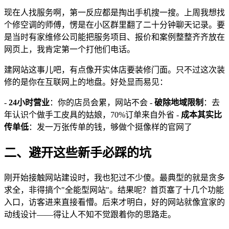
现在人找服务啊，第一反应都是掏出手机搜一搜。上周我想找
个修空调的师傅，愣是在小区群里翻了二十分钟聊天记录。要
是当时有家维修公司能把服务项目、报价和案例整整齐齐放在
网页上，我肯定第一个打他们电话。
建网站这事儿吧，有点像开实体店要装修门面。只不过这次装
修的是你在互联网上的地盘。好处显而易见：
-
24小时营业
：你的店员会累，网站不会 -
破除地域限制
：去
年认识个做手工皮具的姑娘，70%订单来自外省 -
成本其实比
传单低
：发一万张传单的钱，够做个挺像样的官网了
二、避开这些新手必踩的坑
刚开始接触网站建设时，我也犯过不少傻。最典型的就是贪多
求全，非得搞个"全能型网站"。结果呢？首页塞了十几个功能
入口，访客进来直接看懵。后来才明白，好的网站就像宜家的
动线设计——得让人不知不觉跟着你的思路走。