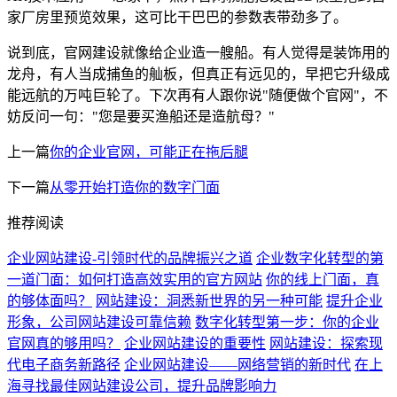
家厂房里预览效果，这可比干巴巴的参数表带劲多了。
说到底，官网建设就像给企业造一艘船。有人觉得是装饰用的
龙舟，有人当成捕鱼的舢板，但真正有远见的，早把它升级成
能远航的万吨巨轮了。下次再有人跟你说"随便做个官网"，不
妨反问一句："您是要买渔船还是造航母？"
上一篇
你的企业官网，可能正在拖后腿
下一篇
从零开始打造你的数字门面
推荐阅读
企业网站建设-引领时代的品牌振兴之道
企业数字化转型的第
一道门面：如何打造高效实用的官方网站
你的线上门面，真
的够体面吗？
网站建设：洞悉新世界的另一种可能
提升企业
形象，公司网站建设可靠信赖
数字化转型第一步：你的企业
官网真的够用吗？
企业网站建设的重要性
网站建设：探索现
代电子商务新路径
企业网站建设——网络营销的新时代
在上
海寻找最佳网站建设公司，提升品牌影响力