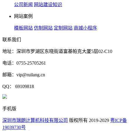
公司新闻
网站建设知识
网站案例
模板网站
仿制网站
定制网站
商城小程序
联系我们
地址：深圳市罗湖区东晓街道富基帕克大厦5层02-C10
电话：0755-25705261
邮箱：vip@ruilang.cn
QQ： 69109818
手机版
深圳市瑞朗计算机科技有限公司
版权所有 2019-2029
粤ICP备
19039730号