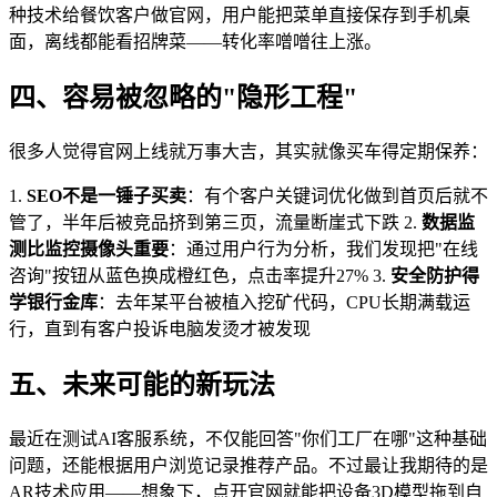
种技术给餐饮客户做官网，用户能把菜单直接保存到手机桌
面，离线都能看招牌菜——转化率噌噌往上涨。
四、容易被忽略的"隐形工程"
很多人觉得官网上线就万事大吉，其实就像买车得定期保养：
1.
SEO不是一锤子买卖
：有个客户关键词优化做到首页后就不
管了，半年后被竞品挤到第三页，流量断崖式下跌 2.
数据监
测比监控摄像头重要
：通过用户行为分析，我们发现把"在线
咨询"按钮从蓝色换成橙红色，点击率提升27% 3.
安全防护得
学银行金库
：去年某平台被植入挖矿代码，CPU长期满载运
行，直到有客户投诉电脑发烫才被发现
五、未来可能的新玩法
最近在测试AI客服系统，不仅能回答"你们工厂在哪"这种基础
问题，还能根据用户浏览记录推荐产品。不过最让我期待的是
AR技术应用——想象下，点开官网就能把设备3D模型拖到自