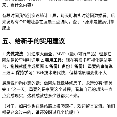
来、看什么内容）
有段时间我特别痴迷统计工具，每天盯着实时访问数据看。后
来发现有个IP地址总在凌晨三点访问，查了下原来是搜索引擎
爬虫...
五、给新手的实用建议
1.
先做减法
：别追求大而全，MVP（最小可行产品）理念在
网站建设里特别适用 2.
善用工具
：现在有很多可视化建站平
台，拖拽就能生成页面 3.
备份！备份！备份！
重要的事情说
三遍 4.
保持学习
：Web技术迭代快，但基础原理变化不大
最后说句掏心窝的话：做网站就像装修房子，永远没有"完美
完工"这一天。重要的是享受这个过程，看着自己的想法一点
点变成现实，这种成就感多少钱都买不来。
（对了，如果你也在建站路上摸爬滚打，欢迎留言交流。咱们
都是这么过来的，谁还没踩过几个坑呢？）