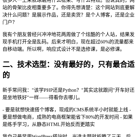
很多人一上来就琢磨用什么框架、写什么特效。但说真的，网
站的骨架比皮相重要多了。你得先想清楚：这个网站到底要解
决什么问题？是展示作品，还是卖货？是个人博客，还是企业
门户？
我有个朋友曾经兴冲冲地花两周做了个炫酷的个人站，结果发
现手机打开全是乱码。后来才明白，现在超过60%的流量都来
自移动端。所以啊，响应式设计不是选修课，是必修课。
二、技术选型：没有最好的，只有最合适
的
新手常问我："该学PHP还是Python？"其实这就跟问"开车好还
是坐地铁好"一样——得看你去哪儿。
- 要是就想快速搭个博客，现成的CMS系统半小时就能上线 -
要是想做电商，成熟的电商框架能省下80%的开发时间 - 如果
是练手学习，从静态HTML开始反而更踏实
我自己最早用WordPress搭站时，光选主题就折腾了三天。后