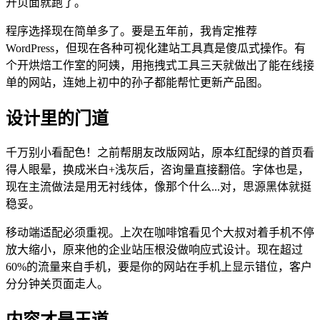
开页面就跑了。
程序选择现在简单多了。要是五年前，我肯定推荐
WordPress，但现在各种可视化建站工具真是傻瓜式操作。有
个开烘焙工作室的阿姨，用拖拽式工具三天就做出了能在线接
单的网站，连她上初中的孙子都能帮忙更新产品图。
设计里的门道
千万别小看配色！之前帮朋友改版网站，原本红配绿的首页看
得人眼晕，换成米白+浅灰后，咨询量直接翻倍。字体也是，
现在主流做法是用无衬线体，像那个什么...对，思源黑体就挺
稳妥。
移动端适配必须重视。上次在咖啡馆看见个大叔对着手机不停
放大缩小，原来他的企业站压根没做响应式设计。现在超过
60%的流量来自手机，要是你的网站在手机上显示错位，客户
分分钟关页面走人。