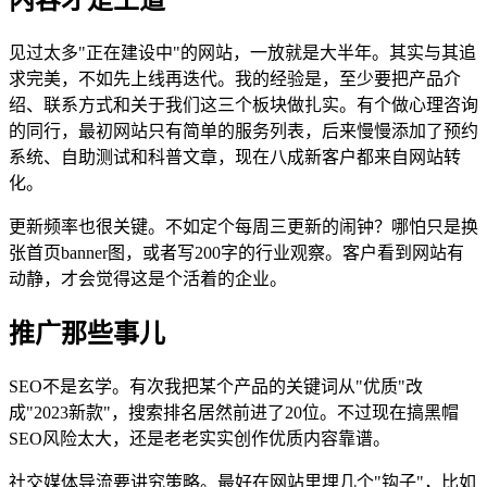
内容才是王道
见过太多"正在建设中"的网站，一放就是大半年。其实与其追
求完美，不如先上线再迭代。我的经验是，至少要把产品介
绍、联系方式和关于我们这三个板块做扎实。有个做心理咨询
的同行，最初网站只有简单的服务列表，后来慢慢添加了预约
系统、自助测试和科普文章，现在八成新客户都来自网站转
化。
更新频率也很关键。不如定个每周三更新的闹钟？哪怕只是换
张首页banner图，或者写200字的行业观察。客户看到网站有
动静，才会觉得这是个活着的企业。
推广那些事儿
SEO不是玄学。有次我把某个产品的关键词从"优质"改
成"2023新款"，搜索排名居然前进了20位。不过现在搞黑帽
SEO风险太大，还是老老实实创作优质内容靠谱。
社交媒体导流要讲究策略。最好在网站里埋几个"钩子"，比如