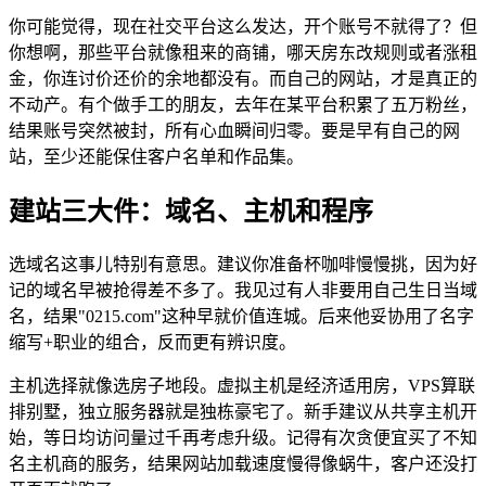
你可能觉得，现在社交平台这么发达，开个账号不就得了？但
你想啊，那些平台就像租来的商铺，哪天房东改规则或者涨租
金，你连讨价还价的余地都没有。而自己的网站，才是真正的
不动产。有个做手工的朋友，去年在某平台积累了五万粉丝，
结果账号突然被封，所有心血瞬间归零。要是早有自己的网
站，至少还能保住客户名单和作品集。
建站三大件：域名、主机和程序
选域名这事儿特别有意思。建议你准备杯咖啡慢慢挑，因为好
记的域名早被抢得差不多了。我见过有人非要用自己生日当域
名，结果"0215.com"这种早就价值连城。后来他妥协用了名字
缩写+职业的组合，反而更有辨识度。
主机选择就像选房子地段。虚拟主机是经济适用房，VPS算联
排别墅，独立服务器就是独栋豪宅了。新手建议从共享主机开
始，等日均访问量过千再考虑升级。记得有次贪便宜买了不知
名主机商的服务，结果网站加载速度慢得像蜗牛，客户还没打