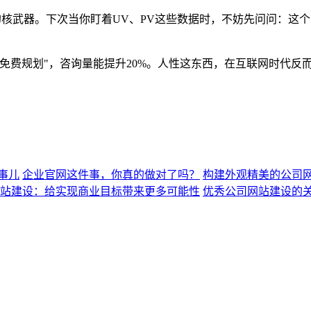
的核武器。下次当你盯着UV、PV这些数据时，不妨先问问：这
免费规划"，咨询量能提升20%。人性这东西，在互联网时代反
事儿
企业官网这件事，你真的做对了吗？
构建外观精美的公司
站建设：给实现商业目标带来更多可能性
优秀公司网站建设的