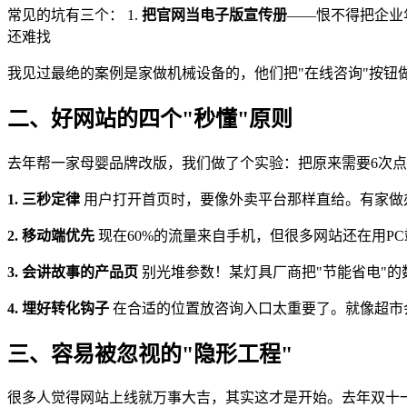
常见的坑有三个： 1.
把官网当电子版宣传册
——恨不得把企业年
还难找
我见过最绝的案例是家做机械设备的，他们把"在线咨询"按钮
二、好网站的四个"秒懂"原则
去年帮一家母婴品牌改版，我们做了个实验：把原来需要6次点
1. 三秒定律
用户打开首页时，要像外卖平台那样直给。有家做办
2. 移动端优先
现在60%的流量来自手机，但很多网站还在用P
3. 会讲故事的产品页
别光堆参数！某灯具厂商把"节能省电"的
4. 埋好转化钩子
在合适的位置放咨询入口太重要了。就像超市
三、容易被忽视的"隐形工程"
很多人觉得网站上线就万事大吉，其实这才是开始。去年双十