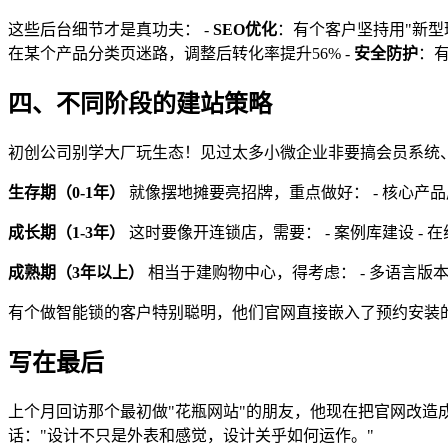
这些后台细节才是真功夫： -
SEO优化
：有个客户坚持用"新型
在某个产品分类页迷路，调整后转化率提升56% -
安全防护
：
四、不同阶段的建站策略
初创公司别学大厂玩生态！见过太多小微企业非要搞会员系统、
生存期（0-1年）
就像摆地摊要亮招牌，重点做好： - 核心产品展示
成长期（1-3年）
这时要像开连锁店，需要： - 案例库建设 - 在
成熟期（3年以上）
相当于建购物中心，得考虑： - 多语言版本 
有个做智能锁的客户特别聪明，他们官网直接嵌入了预约安装
写在最后
上个月回访那个最初做"花瓶网站"的朋友，他现在把官网改造
话："设计不只是外表和感觉，设计关乎如何运作。"