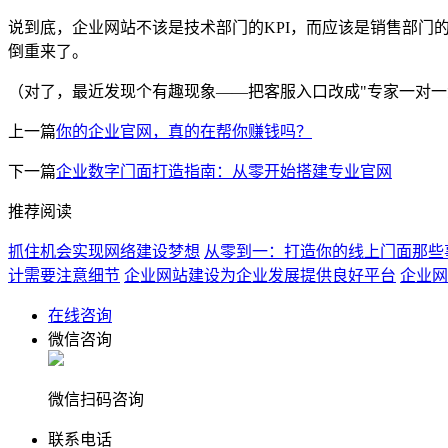
说到底，企业网站不该是技术部门的KPI，而应该是销售部门
倒重来了。
（对了，最近发现个有趣现象——把客服入口改成"专家一对一
上一篇
你的企业官网，真的在帮你赚钱吗？
下一篇
企业数字门面打造指南：从零开始搭建专业官网
推荐阅读
抓住机会实现网络建设梦想
从零到一：打造你的线上门面那些
计需要注意细节
企业网站建设为企业发展提供良好平台
企业网
在线咨询
微信咨询
微信扫码咨询
联系电话