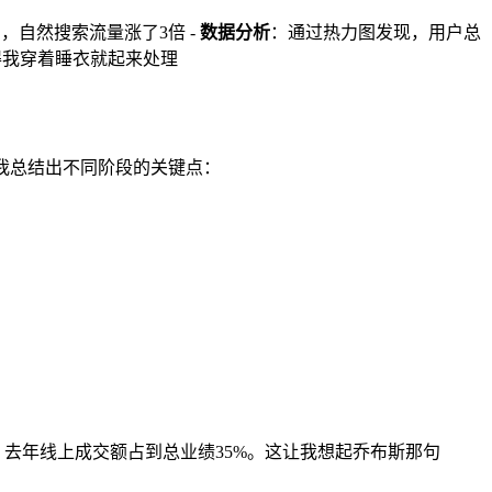
，自然搜索流量涨了3倍 -
数据分析
：通过热力图发现，用户总
得我穿着睡衣就起来处理
我总结出不同阶段的关键点：
，去年线上成交额占到总业绩35%。这让我想起乔布斯那句