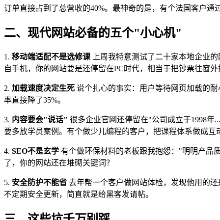
订单直接占到了总营收的40%。最神奇的是，有个法国客户通
二、现代网站必备的五个"小心机"
1.
移动端适配不是选修课
上周我特意测试了二十家本地企业的
自手机，你的网站要是还停留在PC时代，相当于把钞票往窗外
2.
加载速度决定生死
说个扎心的事实：用户等待网页加载的耐
率直接降了35%。
3.
内容要会"说话"
很多企业官网还停留在"公司成立于1998
要多放学员案例。有个做少儿编程的客户，把课程体系做成互
4.
SEO不是玄学
有个做环保材料的老板跟我抱怨："明明产品质
了，你的网站还在堆砌关键词？
5.
安全防护不能省
去年帮一个客户做网站体检，发现他用的还
不定期安全更新，简直就是给黑客发请帖。
三、这些坑千万别踩