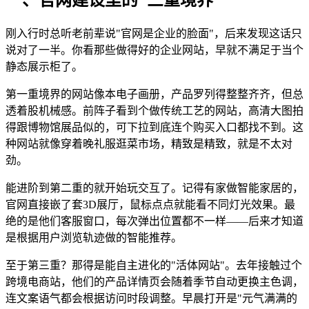
刚入行时总听老前辈说"官网是企业的脸面"，后来发现这话只
说对了一半。你看那些做得好的企业网站，早就不满足于当个
静态展示柜了。
第一重境界的网站像本电子画册，产品罗列得整整齐齐，但总
透着股机械感。前阵子看到个做传统工艺的网站，高清大图拍
得跟博物馆展品似的，可下拉到底连个购买入口都找不到。这
种网站就像穿着晚礼服逛菜市场，精致是精致，就是不太对
劲。
能进阶到第二重的就开始玩交互了。记得有家做智能家居的，
官网直接嵌了套3D展厅，鼠标点点就能看不同灯光效果。最
绝的是他们客服窗口，每次弹出位置都不一样——后来才知道
是根据用户浏览轨迹做的智能推荐。
至于第三重？那得是能自主进化的"活体网站"。去年接触过个
跨境电商站，他们的产品详情页会随着季节自动更换主色调，
连文案语气都会根据访问时段调整。早晨打开是"元气满满的