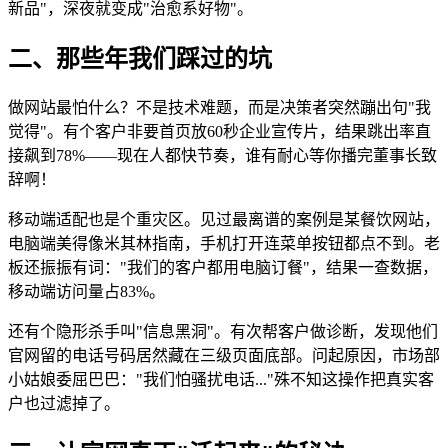
新品"，深夜就变成"治愈系好物"。
二、那些年我们踩过的坑
做网站最怕什么？不是技术难题，而是决策者突然蹦出句"我
觉得"。有个客户非要首页放60秒企业宣传片，结果跳出率直
接飙到78%——现在人都快节奏，谁有耐心等你播完董事长致
辞啊！
移动端适配也是个重灾区。见过最离谱的案例是某餐饮网站，
电脑端美得像米其林指南，手机打开连菜单按钮都点不到。老
板还振振有词："我们的客户都用电脑订餐"，结果一查数据，
移动端访问量占83%。
还有个隐形杀手叫"信息黑洞"。有次帮客户做诊断，发现他们
官网留的电话号码居然藏在三级页面底部。问起原因，市场部
小姑娘委屈巴巴："我们怕骚扰电话..."殊不知这操作把真实客
户也过滤掉了。