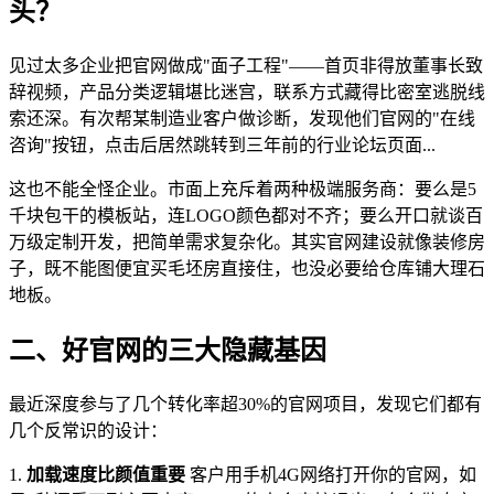
头？
见过太多企业把官网做成"面子工程"——首页非得放董事长致
辞视频，产品分类逻辑堪比迷宫，联系方式藏得比密室逃脱线
索还深。有次帮某制造业客户做诊断，发现他们官网的"在线
咨询"按钮，点击后居然跳转到三年前的行业论坛页面...
这也不能全怪企业。市面上充斥着两种极端服务商：要么是5
千块包干的模板站，连LOGO颜色都对不齐；要么开口就谈百
万级定制开发，把简单需求复杂化。其实官网建设就像装修房
子，既不能图便宜买毛坯房直接住，也没必要给仓库铺大理石
地板。
二、好官网的三大隐藏基因
最近深度参与了几个转化率超30%的官网项目，发现它们都有
几个反常识的设计：
1.
加载速度比颜值重要
客户用手机4G网络打开你的官网，如