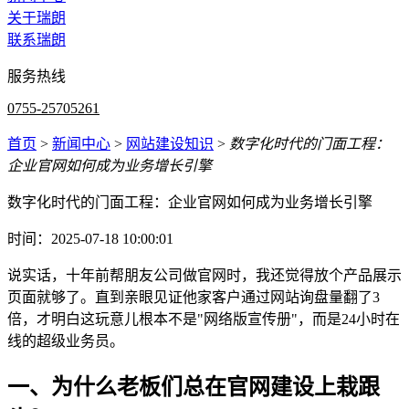
关于瑞朗
联系瑞朗
服务热线
0755-25705261
首页
>
新闻中心
>
网站建设知识
>
数字化时代的门面工程：
企业官网如何成为业务增长引擎
数字化时代的门面工程：企业官网如何成为业务增长引擎
时间：2025-07-18 10:00:01
说实话，十年前帮朋友公司做官网时，我还觉得放个产品展示
页面就够了。直到亲眼见证他家客户通过网站询盘量翻了3
倍，才明白这玩意儿根本不是"网络版宣传册"，而是24小时在
线的超级业务员。
一、为什么老板们总在官网建设上栽跟