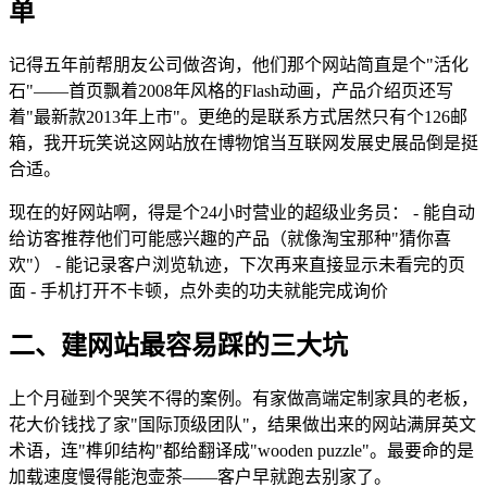
单
记得五年前帮朋友公司做咨询，他们那个网站简直是个"活化
石"——首页飘着2008年风格的Flash动画，产品介绍页还写
着"最新款2013年上市"。更绝的是联系方式居然只有个126邮
箱，我开玩笑说这网站放在博物馆当互联网发展史展品倒是挺
合适。
现在的好网站啊，得是个24小时营业的超级业务员： - 能自动
给访客推荐他们可能感兴趣的产品（就像淘宝那种"猜你喜
欢"） - 能记录客户浏览轨迹，下次再来直接显示未看完的页
面 - 手机打开不卡顿，点外卖的功夫就能完成询价
二、建网站最容易踩的三大坑
上个月碰到个哭笑不得的案例。有家做高端定制家具的老板，
花大价钱找了家"国际顶级团队"，结果做出来的网站满屏英文
术语，连"榫卯结构"都给翻译成"wooden puzzle"。最要命的是
加载速度慢得能泡壶茶——客户早就跑去别家了。