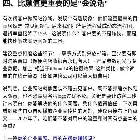
四、比颜值更重要的是"会说话"
有次帮客户做网站诊断，发现个有趣现象：他们流量最高的页
面居然是"常见问题"。后来我们把售后流程做成动态流程图，
退货率直接降了15%。这说明什么？客户要的不是炫技，而是
能快速解决实际问题的工具。
建议重点打磨这些细节： - 联系方式别只放邮箱，至少要有即
时沟通窗口（像便利店收银台永远有人） - 产品参数别光写专
业数据，加上"相当于iPhone14的拍摄效果"这种类比 - 做个简
单的在线计算器（比如装修公司可以算大概费用）
说到底，企业网站就像西装革履去见客户，既不能穿睡衣拖鞋
太随意，也不必浑身名牌logo过犹不及。关键是要让访客三秒
钟内明白：你能解决他的什么问题，凭什么值得信任。下次再
看到那些首页自动播放企业宣传片的网站，建议直接右上角点
叉——2023年了，咱们能不能对用户的流量和时间有点基本的
尊重？
上一篇
你的企业官网，真的在帮你赚钱吗？