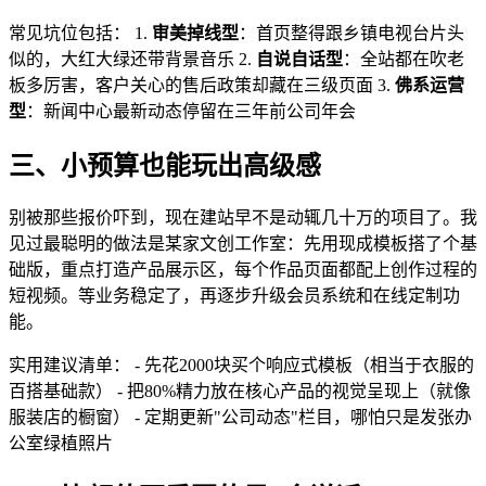
常见坑位包括： 1.
审美掉线型
：首页整得跟乡镇电视台片头
似的，大红大绿还带背景音乐 2.
自说自话型
：全站都在吹老
板多厉害，客户关心的售后政策却藏在三级页面 3.
佛系运营
型
：新闻中心最新动态停留在三年前公司年会
三、小预算也能玩出高级感
别被那些报价吓到，现在建站早不是动辄几十万的项目了。我
见过最聪明的做法是某家文创工作室：先用现成模板搭了个基
础版，重点打造产品展示区，每个作品页面都配上创作过程的
短视频。等业务稳定了，再逐步升级会员系统和在线定制功
能。
实用建议清单： - 先花2000块买个响应式模板（相当于衣服的
百搭基础款） - 把80%精力放在核心产品的视觉呈现上（就像
服装店的橱窗） - 定期更新"公司动态"栏目，哪怕只是发张办
公室绿植照片