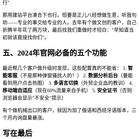
行"
那用建站平台凑合下也行。但要是正儿八经想做生意，听我句
劝——专业的事交给专业的人。去年有个做文创的客户，自己
折腾半年花了两万块，最后找我们重做时才坦白："早知道当
初就该直接找你们"。
五、2024年官网必备的五个功能
最近帮几个客户做升级时发现，这些配置真的不能省： 1.
智
能客服
（不是那种弹窗骚扰人的！） 2.
数据分析后台
（要能
看到用户点击热图） 3.
多语言切换
（外贸企业血的教训） 4.
移动端自适应
（现在60%流量来自手机） 5.
安全证书
（否则
浏览器会显示"不安全"提示）
有个做机械出口的客户，就因为加了俄语和西班牙语版本，三
个月内询盘量暴涨。
写在最后