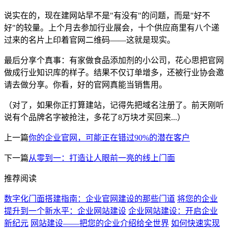
说实在的，现在建网站早不是"有没有"的问题，而是"好不
好"的较量。上个月去参加行业展会，十个供应商里有八个递
过来的名片上印着官网二维码——这就是现实。
最后分享个真事：有家做食品添加剂的小公司，花心思把官网
做成行业知识库的样子。结果不仅订单增多，还被行业协会邀
请去做分享。你看，好的官网真能当销售用。
（对了，如果你正打算建站，记得先把域名注册了。前天刚听
说有个品牌名字被抢注，多花了8万块才买回来...）
上一篇
你的企业官网，可能正在错过90%的潜在客户
下一篇
从零到一：打造让人眼前一亮的线上门面
推荐阅读
数字化门面搭建指南：企业官网建设的那些门道
将您的企业
提升到一个新水平：企业网站建设
企业网站建设：开启企业
新纪元
网站建设——把您的企业介绍给全世界
如何快速实现