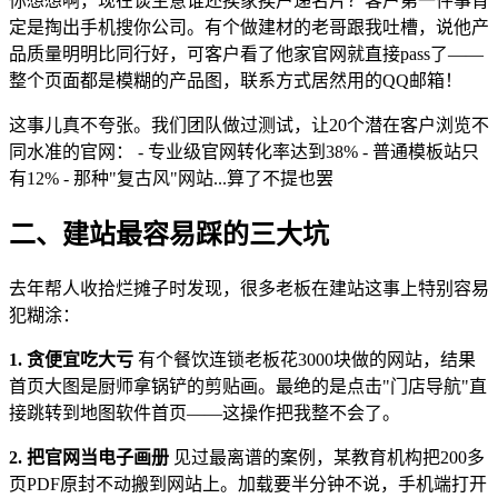
你想想啊，现在谈生意谁还挨家挨户递名片？客户第一件事肯
定是掏出手机搜你公司。有个做建材的老哥跟我吐槽，说他产
品质量明明比同行好，可客户看了他家官网就直接pass了——
整个页面都是模糊的产品图，联系方式居然用的QQ邮箱！
这事儿真不夸张。我们团队做过测试，让20个潜在客户浏览不
同水准的官网： - 专业级官网转化率达到38% - 普通模板站只
有12% - 那种"复古风"网站...算了不提也罢
二、建站最容易踩的三大坑
去年帮人收拾烂摊子时发现，很多老板在建站这事上特别容易
犯糊涂：
1. 贪便宜吃大亏
有个餐饮连锁老板花3000块做的网站，结果
首页大图是厨师拿锅铲的剪贴画。最绝的是点击"门店导航"直
接跳转到地图软件首页——这操作把我整不会了。
2. 把官网当电子画册
见过最离谱的案例，某教育机构把200多
页PDF原封不动搬到网站上。加载要半分钟不说，手机端打开