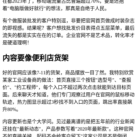
在都2023年了，移动端流量占比普遍超过70%，要是还抱
着"电脑版做好就行"的想法，那真是自绝于人民。
有个做服装批发的客户特别逗，非要把官网首页做成时装杂志
的即视感。结果呢？客户想找批发价目表得点五层菜单，最后
流失的都是实实在在的订单。企业官网不是艺术品，转化率才
是硬道理啊！
内容要像便利店货架
好的官网应该像7-11的货架，商品摆放一目了然。我特别欣赏
某家工业设备商的做法：首页直接三个按钮"选型号"、"查报
价"、"约工程师"，每个入口不超过两次点击就能到达目标页
面。后来聊天才知道，他们专门观察过用户在官网的鼠标移动
轨迹，热力图显示超过3秒找不到入口的页面，跳出率直接飙
升80%。
内容更新也是个大学问。见过最离谱的是把五年前的行业新闻
还挂在"最新动态"，产品参数写着"2020年最新款"。这种官网
不如直接关掉，起码不会给客户留下"这家公司是不是倒闭