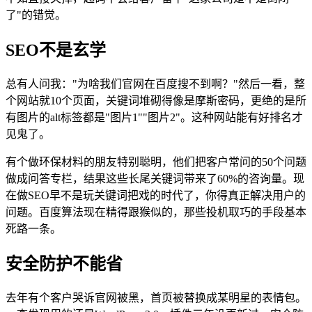
了"的错觉。
SEO不是玄学
总有人问我："为啥我们官网在百度搜不到啊？"然后一看，整
个网站就10个页面，关键词堆砌得像是摩斯密码，更绝的是所
有图片的alt标签都是"图片1""图片2"。这种网站能有好排名才
见鬼了。
有个做环保材料的朋友特别聪明，他们把客户常问的50个问题
做成问答专栏，结果这些长尾关键词带来了60%的咨询量。现
在做SEO早不是玩关键词把戏的时代了，你得真正解决用户的
问题。百度算法现在精得跟猴似的，那些投机取巧的手段基本
死路一条。
安全防护不能省
去年有个客户哭诉官网被黑，首页被替换成某明星的表情包。