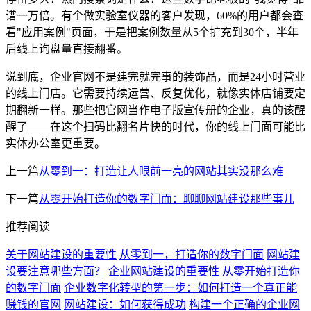
谱一万倍。有个做实验室仪器的客户发现，60%的用户都会查
看"应用案例"页面，于是把案例数量从5个扩充到30个，半年
后线上询盘量直接翻番。
说到底，企业官网不是建完就完事的装饰品，而是24小时营业
的线上门店。它需要持续运营、反复优化，就像实体店铺要定
期翻新一样。那些把官网当作电子版宣传册的企业，真的该醒
醒了——在这个扫码比翻名片快的时代，你的线上门面可能比
实体办公室更重要。
上一篇
从零到一：打造让人眼前一亮的网站其实没那么难
下一篇
从零开始打造你的数字门面：聊聊网站建设那些事儿
推荐阅读
关于网站建设的重要性
从零到一，打造你的数字门面
网站建
设要注意哪些方面？
企业网站建设的重要性
从零开始打造你
的数字门面
企业数字化转型的第一步：如何打造一个真正能
赚钱的官网
网站建设：如何获得成功
构建一个正确的企业网