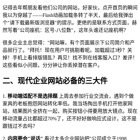
记得去年帮朋友看他们公司的网站，好家伙，点开首页的瞬间
我以为穿越了——Flash动画加载条转了半天，最后给我弹出
个"请下载最新版浏览器"的提示。更绝的是联系方式页面，赫
然写着"公司座机：区号-八位数"，这年头谁还记座机啊？
很多企业主总觉得："网站嘛，有个页面展示下公司简介和产
品就行了。"拜托！现在用户可挑剔着呢。加载超过3秒？关
掉！手机上看排版错乱？再见！找不到在线客服入口？差评！
这些看似小问题，分分钟让你丢掉潜在客户。
二、现代企业网站必备的三大件
1.
移动端适配不是选择题
上周去参加行业交流会，遇到个做
家具的老板抱怨网站转化率低。我当场掏出手机打开他家网
站，结果图片全挤在一起，购买按钮小得要用放大镜点。现在
移动流量占比都超过70%了，还不好好做响应式设计，这不是
跟钱过不去吗？
2.
内容要会"说话"
看过太多企业网站把"公司成立于1998