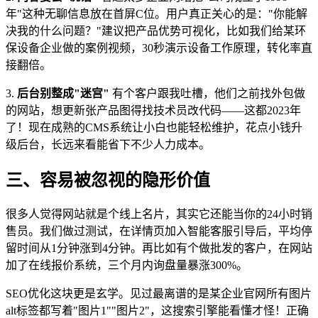
年"这种无聊信息放在首屏C位。用户真正关心的是："你能解
决我的什么问题？"建议把产品优势可视化，比如我们给某环
保设备企业做的案例视频，30秒演示设备工作原理，转化率直
接翻倍。
3.
后台别整成"迷宫"
有个客户跟我吐槽，他们之前找外包做
的网站，想更新张产品图得找技术员改代码——这都2023年
了！现在成熟的CMS系统让小白也能轻松维护，花点小钱升
级后台，长远来看能省下不少人力成本。
三、容易被忽视的隐形价值
很多人觉得网站就是个线上名片，其实它还能当你的24小时销
售员。我们做过测试，在详情页加入智能客服引导后，平均停
留时间从1分钟涨到4分钟。再比如有个做批发的客户，在网站
加了在线报价系统，三个月内询盘量暴涨300%。
SEO优化这块更是玄学。见过最离谱的是某企业官网所有图片
alt标签都写着"图片1""图片2"，这搜索引擎能看懂才怪！正确