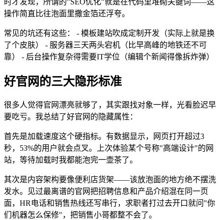
时才发现，所谓的"SEO优化"就是在代码里堆砌关键词——这
操作简直比往泡面里撒金箔还浮夸。
常见的坑还有这些： - 模板建站吹成定制开发（实际上就是换
了个皮肤） - 服务器三天两头宕机（比早高峰的地铁还不可
靠） - 后台操作复杂得需要IT学位（编辑个新闻得像拆炸弹）
好官网的三大隐形标准
很多人觉得官网漂亮就够了，其实跟找对象一样，光看脸迟早
要吃亏。我总结了好官网的隐藏属性：
首先是加载速度这个硬指标。有数据显示，网页打开超过3
秒，53%的用户就会点叉。上次体验某个号称"高端设计"的网
站，等待加载时我都能泡完一壶茶了。
其次是内容架构要像便利店货架——该放泡面的地方绝不摆洗
发水。见过最离谱的官网把招聘信息和产品介绍混在同一页
面，HR电话和销售热线还写串行，求职者打过去开口就问"你
们机器怎么保修"，把销售小哥都整不会了。