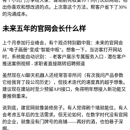
有个小窍门分享给大家：建站前先收集10个同行优质网站，标
出你喜欢和想改进的点。上次靠这个方法，帮客户省下了30%
的沟通成本。
未来五年的官网会长什么样
上个月参加行业峰会，有个观点特别戳中我：未来的官网会
从"电子画册"变成"智能中枢"。想象一下，当访客打开网站
时，系统能自动识别： - 老客户展示专属服务入口 - 潜在客户
推送案例视频 - 求职者直接跳转招聘频道
虽然现在AI聊天机器人还经常答非所问（有次我问产品参数
它给我背了段公司历史），但技术迭代的速度真的超乎想象。
建议现在建站时至少预留API接口，免得明年想接入新功能又
要推倒重来。
说到底，建官网就像装修房子。有人觉得刷个墙就能住，有人
会考虑五年后的生活需求。但无论如何，在数字时代没有官网
的企业，就像没有门牌号的商铺——再好的酒，也怕巷子深
啊。