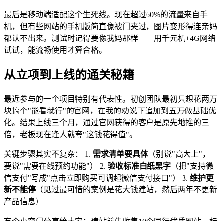
最后是移动端适配这个生死线。现在超过60%的流量来自手
机，但有些网站的手机版简直像被门夹过，图片变形得连亲妈
都认不出来。测试时记得要像我妈那样——用千元机+4G网络
试试，能流畅使用才算合格。
从立项到上线的通关秘籍
最近参与的一个项目特别有代表性。初创团队最初只想花两万
块搞个"能看就行"的官网，在我的劝说下追加到五万做基础优
化。结果上线三个月，通过官网获得的客户是原先地推的三
倍，老板现在逢人就夸"这钱花得值"。
关键步骤其实不复杂： 1.
需求清单要具体
（别说"高大上"，
要说"需要在线预约功能"） 2.
验收标准白纸黑字
（把"支持微
信支付"写成"点击立即购买可调起微信支付接口"） 3.
维护更
新不能停
（见过最可惜的案例是花大钱建站，然后两年不更新
产品信息）