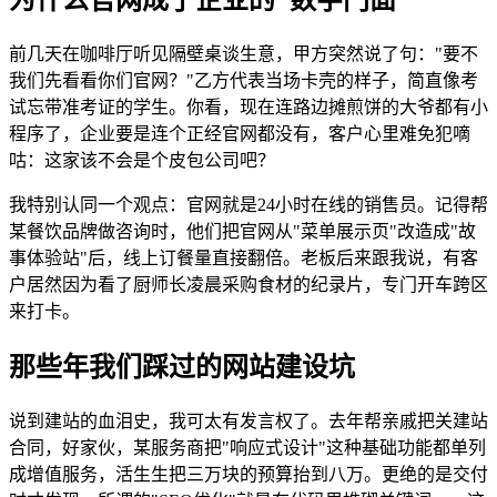
前几天在咖啡厅听见隔壁桌谈生意，甲方突然说了句："要不
我们先看看你们官网？"乙方代表当场卡壳的样子，简直像考
试忘带准考证的学生。你看，现在连路边摊煎饼的大爷都有小
程序了，企业要是连个正经官网都没有，客户心里难免犯嘀
咕：这家该不会是个皮包公司吧？
我特别认同一个观点：官网就是24小时在线的销售员。记得帮
某餐饮品牌做咨询时，他们把官网从"菜单展示页"改造成"故
事体验站"后，线上订餐量直接翻倍。老板后来跟我说，有客
户居然因为看了厨师长凌晨采购食材的纪录片，专门开车跨区
来打卡。
那些年我们踩过的网站建设坑
说到建站的血泪史，我可太有发言权了。去年帮亲戚把关建站
合同，好家伙，某服务商把"响应式设计"这种基础功能都单列
成增值服务，活生生把三万块的预算抬到八万。更绝的是交付