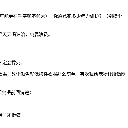
可能更在乎字够不够大） - 你愿意花多少精力维护？（别搞个
果天天喝速溶，纯属浪费。
肯定会撑死。
效果，改个颜色就像换件衣服那么简单。有次我给宠物诊所做网
都会提前问清楚：
相册还惨痛。