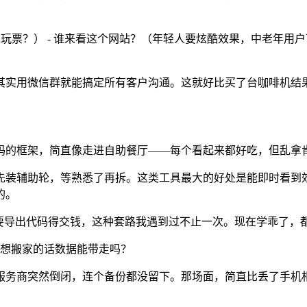
玩票？） - 谁来看这个网站？（年轻人要炫酷效果，中老年用户
其实用微信群就能搞定所有客户沟通。这就好比买了台咖啡机结
码的框架，简直像走进自助餐厅——每个看起来都好吃，但乱拿
先装辅助轮，等熟悉了再拆。这类工具最大的好处是能即时看到
的。
现要导出代码得交钱，这种套路我遇到过不止一次。现在学乖了，
 后期想搬家的话数据能带走吗？
服务商突然倒闭，连个备份都没留下。那场面，简直比丢了手机