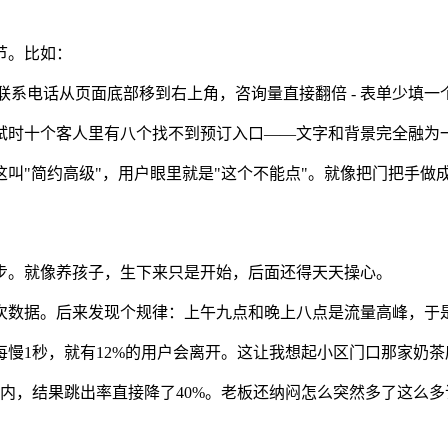
节。比如：
 把联系电话从页面底部移到右上角，咨询量直接翻倍 - 表单少填一
试时十个客人里有八个找不到预订入口——文字和背景完全融为
叫"简约高级"，用户眼里就是"这个不能点"。就像把门把手做
步。就像养孩子，生下来只是开始，后面还得天天操心。
次数据。后来发现个规律：上午九点和晚上八点是流量高峰，于
慢1秒，就有12%的用户会离开。这让我想起小区门口那家奶
b以内，结果跳出率直接降了40%。老板还纳闷怎么突然多了这么