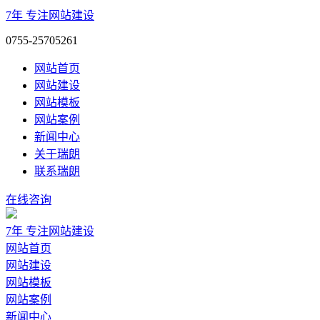
7年
专注网站建设
0755-25705261
网站首页
网站建设
网站模板
网站案例
新闻中心
关于瑞朗
联系瑞朗
在线咨询
7年
专注网站建设
网站首页
网站建设
网站模板
网站案例
新闻中心