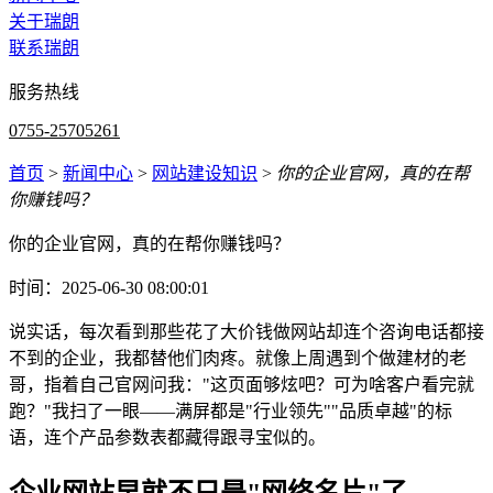
关于瑞朗
联系瑞朗
服务热线
0755-25705261
首页
>
新闻中心
>
网站建设知识
>
你的企业官网，真的在帮
你赚钱吗？
你的企业官网，真的在帮你赚钱吗？
时间：2025-06-30 08:00:01
说实话，每次看到那些花了大价钱做网站却连个咨询电话都接
不到的企业，我都替他们肉疼。就像上周遇到个做建材的老
哥，指着自己官网问我："这页面够炫吧？可为啥客户看完就
跑？"我扫了一眼——满屏都是"行业领先""品质卓越"的标
语，连个产品参数表都藏得跟寻宝似的。
企业网站早就不只是"网络名片"了