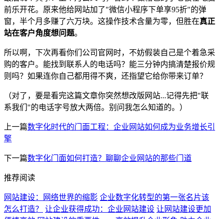
前乐开花。原来他给网站加了"微信小程序下单享95折"的弹
窗，半个月多赚了六万块。这操作技术含量为零，但胜在
真正
站在客户角度想问题
。
所以啊，下次再看你们公司官网时，不妨假装自己是个着急采
购的客户。能找到联系人的电话吗？能三分钟内搞清楚报价规
则吗？如果连你自己都用得不爽，还指望它给你带来订单？
（对了，要是看完这篇文章你突然想改版网站...记得先把"联
系我们"的电话字号放大两倍。别问我怎么知道的。）
上一篇
数字化时代的门面工程：企业网站如何成为业务增长引
擎
下一篇
数字化门面如何打造？聊聊企业网站的那些门道
推荐阅读
网站建设：网络世界的缩影
企业数字化转型的第一张名片该
怎么打造？
让企业获得成功：企业网站建设
让网站建设更加