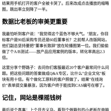
结果用手机打开的客户全被卡哭了。后来改成点击播放的缩略
图，跳出率立刻降了一半。
数据比老板的审美更重要
我最怕听到客户说："我觉得这个蓝色不够大气。"朋友，你目
标客户是90后采购专员还是60后董事长？之前帮人改版网站，
他们副总坚持要把"董事长致辞"放在轮播图第一位。我们偷偷
做了个A/B测试——放产品应用案例的版本，转化率高出2.3
倍。
这里分享个野路子：去问你们客服最近20个客户最常问什么问
题。把这些问题的答案做成Q&A专区，比什么"企业文化"板
块有用十倍。有个做化工原料的客户照做了，结果"在线询
价"表单提交量暴涨，因为客户终于能找到CAS编号在哪了。
记住，网站是棵摇钱树
最后说个真事：上个月去义乌，看到个做箱包的小老板在电脑