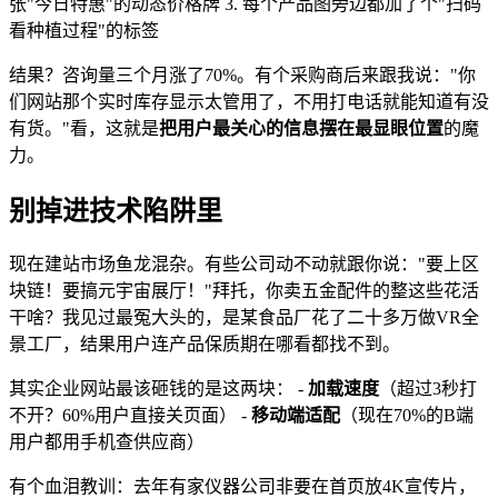
张"今日特惠"的动态价格牌 3. 每个产品图旁边都加了个"扫码
看种植过程"的标签
结果？咨询量三个月涨了70%。有个采购商后来跟我说："你
们网站那个实时库存显示太管用了，不用打电话就能知道有没
有货。"看，这就是
把用户最关心的信息摆在最显眼位置
的魔
力。
别掉进技术陷阱里
现在建站市场鱼龙混杂。有些公司动不动就跟你说："要上区
块链！要搞元宇宙展厅！"拜托，你卖五金配件的整这些花活
干啥？我见过最冤大头的，是某食品厂花了二十多万做VR全
景工厂，结果用户连产品保质期在哪看都找不到。
其实企业网站最该砸钱的是这两块： -
加载速度
（超过3秒打
不开？60%用户直接关页面） -
移动端适配
（现在70%的B端
用户都用手机查供应商）
有个血泪教训：去年有家仪器公司非要在首页放4K宣传片，