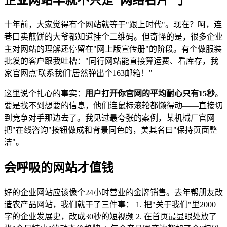
十年前，大家觉得有个网站就等于"跟上时代"。现在？呵，连
巷口卖煎饼的大爷都知道挂个二维码。但奇怪的是，很多企业
主对网站的理解还停留在"网上版宣传册"的阶段。有个做服装
批发的客户跟我吐槽："同行网站能直接算运费、看库存，我
家官网点'联系我们'居然弹出个163邮箱！"
这里说个扎心的事实：
用户打开你官网的平均耐心只有15秒
。
要是找不到想要的信息，他们连鼠标滚轮都懒得动——直接切
到竞争对手那边去了。我见过最夸张的案例，某机械厂官网
把"在线咨询"按钮做成和背景同色的，美其名曰"保持页面整
洁"。
会呼吸的网站才值钱
好的企业网站应该像个24小时营业的金牌销售。去年帮朋友改
造农产品网站，我们就干了三件事： 1. 把"关于我们"里2000
字的企业发展史，改成30秒的短视频 2. 在首页最显眼处放了