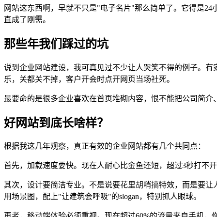
网站这东西啊，早就不只是"电子名片"那么简单了。它得是2
直成了刚需。
那些年我们踩过的坑
说到企业网站建设，我可真见过不少让人哭笑不得的例子。有
乐，关都关不掉，客户开会时点开网页当场社死。
最要命的是很多企业喜欢在首页堆砌内容，恨不能把公司简介
好网站到底长啥样？
根据我这几年观察，真正有效的企业网站都有几个共同点：
首先，加载速度要快。现在人耐心比金鱼还短，超过3秒打不
其次，设计要简洁专业。不是说要花里胡哨搞特效，而是要让
用场景图，配上"让建筑会呼吸"的slogan，特别抓人眼球。
再者，移动端体验必须重视。现在超过60%的流量来自手机